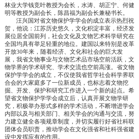
林业大学钱竞叶教授为会长，水涛、胡正宁、何健
明等教授为副会长，陈昌福为副会长兼秘书长。
汪兴国对省文物保护学学会的成立表示热烈祝
贺，他说：
江苏
历史悠久，文化积淀丰富，经济发
展位居全国前列，社会文化及文物艺术科学研究在
全国均具有举足轻重的地位。建国以来特别是改革
开放
30年来，随着经济、文化和社会的巨大发
展，我省文物事业与文物艺术品市场空前活跃，文
物学界的学术研究、学术交流也空前高涨。
省文物
保护学学会的成立，不仅使我省哲学社会科学界联
合会的大家庭多了一位新成员，也标志着文物挖
掘、开发、保护和研究工作进入一个新的起点。希
望省文物保护学学会成立后，认真开展文物学研
究，积极举办形式多样的学术活动，不断
增进学会
内部以及与相关部门、相关学会的沟通与交流，努
力建立健全各项规章制度，并切实履行好省社科联
团体会员职责，推动学会在文化强省和社科强省建
设中发挥应有的作用。