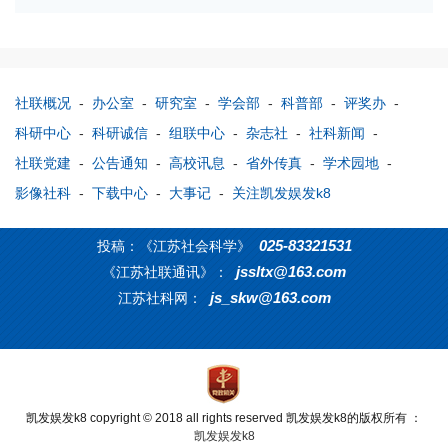
社联概况
-
办公室
-
研究室
-
学会部
-
科普部
-
评奖办
-
科研中心
-
科研诚信
-
组联中心
-
杂志社
-
社科新闻
-
社联党建
-
公告通知
-
高校讯息
-
省外传真
-
学术园地
-
影像社科
-
下载中心
-
大事记
-
关注凯发娱发k8
025-83321531
投稿：《江苏社会科学》
jssltx@163.com
《江苏社联通讯》：
js_skw@163.com
江苏社科网：
凯发娱发k8 copyright © 2018 all rights reserved 凯发娱发k8的版权所有 ：
凯发娱发k8