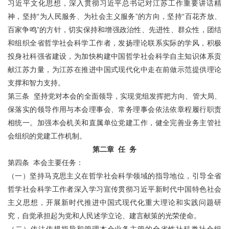
习近平文化思想，深入贯彻习近平总书记对江苏工作重要讲话精
神，坚持“为人民服务、为社会主义服务”的方向，坚持“百花齐放、
百家争鸣”的方针，切实保持和增强政治性、先进性、群众性，团结
和组织全省哲学社会科学工作者，发扬理论联系实际的学风，积极
投身社科强省建设，为加快构建中国哲学社会科学自主知识体系贡
献江苏力量，为江苏在推进中国式现代化中走在前做示范提供理论
支撑和智力支持。
第三条 坚持党对本会的全面领导，实现党组发挥把方向、管大局、
保落实的领导作用与本会理事会、常务理事会依法依章程履行职责
相统一。加强本会机关和直属单位党建工作，健全完善业务主管社
会组织的党建工作机制。
第二章 任 务
第四条 本会主要任务：
（一）坚持马克思主义在哲学社会科学领域的指导地位，引导全省
哲学社会科学工作者深入学习宣传贯彻习近平新时代中国特色社会
主义思想，开展新时代推进中国式现代化重大理论和实践问题研
究，自觉承担起为党和人民述学立论、建言献策的光荣使命。