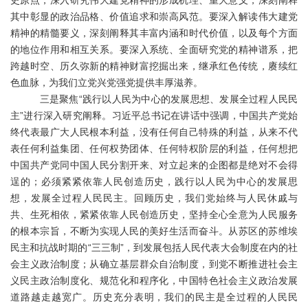
史原点，深入研究伟大建党精神的形成机理、重大意义，深刻阐释
其中彰显的政治品格、价值追求和崇高风范。要深入解读伟大建党
精神的精髓要义，深刻阐释其丰富内涵和时代价值，以及每个方面
的地位作用和相互关系。要深入系统、全面研究党的精神谱系，把
跨越时空、历久弥新的精神财富挖掘出来，继承红色传统，赓续红
色血脉，为我们立党兴党强党提供丰厚滋养。
三是聚焦
“践行以人民为中心的发展思想、发展全过程人民民
主”进行深入研究阐释。习近平总书记在讲话中强调，中国共产党始
终代表最广大人民根本利益，没有任何自己特殊的利益，从来不代
表任何利益集团、任何权势团体、任何特权阶层的利益，任何想把
中国共产党同中国人民分割开来、对立起来的企图都是绝对不会得
逞的；必须紧紧依靠人民创造历史，践行以人民为中心的发展思
想，发展全过程人民民主。回顾历史，我们党始终与人民休戚与
共、生死相依，紧紧依靠人民创造历史，坚持全心全意为人民服务
的根本宗旨，不断为实现人民的美好生活而奋斗。从苏区的苏维埃
民主和抗战时期的“三三制”，到发展包括人民代表大会制度在内的社
会主义政治制度；从确立基层群众自治制度，到党不断推进社会主
义民主政治制度化、规范化和程序化，中国特色社会主义政治发展
道路越走越宽广。历史充分表明，我们的民主是全过程的人民民