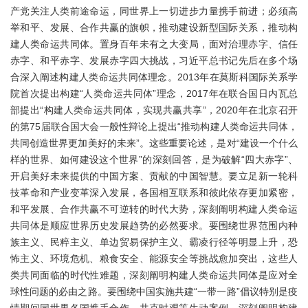
产党关注人类前途命运，同世界上一切进步力量携手前进；必须高
举和平、发展、合作共赢的旗帜，推动建设新型国际关系，推动构
建人类命运共同体。置身百年未有之大变局，面对治理赤字、信任
赤字、和平赤字、发展赤字四大挑战，习近平总书记先后在多个场
合深入阐述构建人类命运共同体理念。2013年在莫斯科国际关系学
院首次提出构建“人类命运共同体”理念，2017年在联合国日内瓦总
部提出“构建人类命运共同体，实现共赢共享”，2020年在北京召开
的第75届联合国大会一般性辩论上提出“推动构建人类命运共同体，
共同创造世界更加美好的未来”。这些重要论述，是对“建设一个什么
样的世界、如何建设这个世界”的深刻回答，是为破解“四大赤字”、
开启美好未来提供的中国方案、贡献的中国智慧。要立足新一轮科
技革命和产业变革深入发展，各国相互联系和彼此依存更加紧密，
和平发展、合作共赢不可逆转的时代大势，深刻阐明构建人类命运
共同体是顺应世界历史发展趋势的必然要求。要围绕世界范围内种
族主义、民粹主义、单边贸易保护主义、霸凌行径等明显上升，恐
怖主义、环境危机、粮食安全、能源安全等挑战愈加突出，这些人
类共同面临的时代性难题，深刻阐明构建人类命运共同体是应对全
球性问题的必由之路。要围绕中国实施共建“一带一路”倡议特别是疫