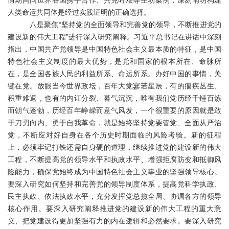
情期间同世界各国携手合作、共克时艰等生动案例，深刻阐明构建
人类命运共同体是经过实践证明的正确选择。
八是聚焦
“坚持党的全面领导和完善党的领导，不断推进党的
建设新的伟大工程”进行深入研究阐释。习近平总书记在讲话中深刻
指出，中国共产党领导是中国特色社会主义最本质的特征，是中国
特色社会主义制度的最大优势，是党和国家的根本所在、命脉所
在，是全国各族人民的利益所系、命运所系。办好中国的事情，关
键在党。放眼当今世界政坛，百年大党寥若星辰，有的痼疾丛生、
积重难返，也有的内讧分裂、暮气沉沉，唯有我们党历经千锤百炼
而朝气蓬勃，历经百年峥嵘而意气风发，一个很重要的原因就是敢
于刀刃向内、勇于自我革命，就是始终坚持党要管党、全面从严治
党，不断应对好自身在各个历史时期面临的风险考验。新的征程
上，必须牢记打铁还需自身硬的道理，继续推进党的建设新的伟大
工程，不断提高党的领导水平和执政水平、增强拒腐防变和抵御风
险能力，确保党始终成为中国特色社会主义事业的坚强领导核心。
要深入研究如何坚持和完善党的领导制度体系，提高党科学执政、
民主执政、依法执政水平，充分发挥党总揽全局、协调各方的领导
核心作用。要深入研究阐释推进党的建设新的伟大工程的重大意
义、把党建设得更加坚强有力的内在逻辑和必然要求。要深入研究