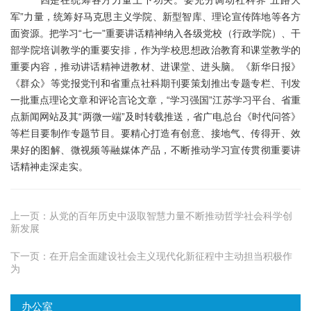
四是在统筹各方力量上下功夫。要充分调动社科界
“五路大
军”力量，统筹好马克思主义学院、新型智库、理论宣传阵地等各方
面资源。把学习“七一”重要讲话精神纳入各级党校（行政学院）、干
部学院培训教学的重要安排，作为学校思想政治教育和课堂教学的
重要内容，推动讲话精神进教材、进课堂、进头脑。《新华日报》
《群众》等党报党刊和省重点社科期刊要策划推出专题专栏、刊发
一批重点理论文章和评论言论文章，“学习强国”江苏学习平台、省重
点新闻网站及其“两微一端”及时转载推送，省广电总台《时代问答》
等栏目要制作专题节目。要精心打造有创意、接地气、传得开、效
果好的图解、微视频等融媒体产品，不断推动学习宣传贯彻重要讲
话精神走深走实。
上一页：
从党的百年历史中汲取智慧力量不断推动哲学社会科学创
新发展
下一页：
在开启全面建设社会主义现代化新征程中主动担当积极作
为
办公室