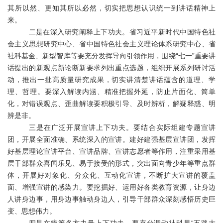
其所以然、更知其所以必然，切实把思想认识统一到讲话精神上
来。
二是在深入研究阐释上下功夫。省习近平新时代中国特色社
会主义思想研究中心、省中国特色社会主义理论体系研究中心、省
社科基金、新型智库等要充分发挥导向引领作用，围绕
“七一”重要讲
话提出的新观点新论断新要求列出重点选题，组织开展系列研讨活
动，推出一批高质量研究成果，切实讲清楚讲话蕴含的道理、学
理、哲理。要深入解读内涵、精准把握外延，防止片面化、简单
化，对错误观点、歪曲解读要积极引导、及时辨析，解疑释惑、明
辨是非。
三是在广泛开展宣讲上下功夫。要结合实际组建专题宣讲
团，开展全面准确、系统深入的宣讲。建好建强基层宣讲团，发挥
好基层理论宣讲平台、宣讲品牌、宣讲志愿者等作用，注重采用基
层干部群众喜闻乐见、易于接受的形式，突出面向青少年等重点群
体，开展好对象化、分众化、互动化宣讲，不断扩大宣讲的覆盖
面、增强宣讲的感染力。要挖掘好、运用好各类教育资源，让身边
人讲身边事，用身边事触动身边人，引导干部群众深刻感悟历史巨
变、思想伟力。