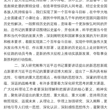
党为了远大理想和宏伟目标，永不停歇、永不止步、永远奋斗，创
造彪炳史册的辉煌业绩，创造举世惊叹的人间奇迹。经过全党全国
各族人民持续奋斗，我们实现了第一个百年奋斗目标，在中华大地
上全面建成了小康社会，困扰中华民族几千年的绝对贫困问题得到
历史性解决。一段辉煌历史的定格，意味着一个更加恢弘时间的开
始。总书记的重要讲话围绕以史鉴今、开创未来，科学把握当今世
界和当代中国的发展大势，深刻阐明党和国家事业发展的方针原则
和根本要求，着眼实现第二个百年奋斗目标、实现中华民族伟大复
兴发出伟大号召、作出重大部署，这是新的历史起点上走好新时代
长征路的动员号角，是新的伟大征程上推动实践新发展、夺取事业
新胜利的行动指南。
二、深入研究阐释习近平总书记重要讲话提出的新思想新观
点新要求习近平总书记的重要讲话博大精深，提出了一系列具有标
志性、引领性的重大思想观点，有很强的思想张力、深邃的理论意
蕴、深远的战略考量，有许多需要着力深化研究思考的重大课题。
广大社科理论工作者要深刻理解和把握讲话的核心要义、精神实
质，聚焦讲话提出的重大思想、重大观点、重大论断，坚持用历史
映照现实、远观未来，从理论上、学理上加强研究、深入阐释，更
好地引导人们统一思想、深化认识，深刻感悟思想伟力，凝聚强大