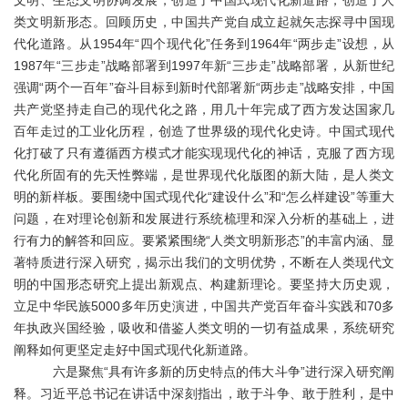
文明、生态文明协调发展，创造了中国式现代化新道路，创造了人
类文明新形态。回顾历史，中国共产党自成立起就矢志探寻中国现
代化道路。从1954年“四个现代化”任务到1964年“两步走”设想，从
1987年“三步走”战略部署到1997年新“三步走”战略部署，从新世纪
强调“两个一百年”奋斗目标到新时代部署新“两步走”战略安排，中国
共产党坚持走自己的现代化之路，用几十年完成了西方发达国家几
百年走过的工业化历程，创造了世界级的现代化史诗。中国式现代
化打破了只有遵循西方模式才能实现现代化的神话，克服了西方现
代化所固有的先天性弊端，是世界现代化版图的新大陆，是人类文
明的新样板。要围绕中国式现代化“建设什么”和“怎么样建设”等重大
问题，在对理论创新和发展进行系统梳理和深入分析的基础上，进
行有力的解答和回应。要紧紧围绕“人类文明新形态”的丰富内涵、显
著特质进行深入研究，揭示出我们的文明优势，不断在人类现代文
明的中国形态研究上提出新观点、构建新理论。要坚持大历史观，
立足中华民族5000多年历史演进，中国共产党百年奋斗实践和70多
年执政兴国经验，吸收和借鉴人类文明的一切有益成果，系统研究
阐释如何更坚定走好中国式现代化新道路。
六是聚焦
“具有许多新的历史特点的伟大斗争”进行深入研究阐
释。习近平总书记在讲话中深刻指出，敢于斗争、敢于胜利，是中