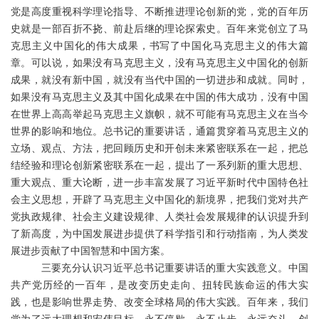
党是高度重视科学理论指导、不断推进理论创新的党，党的百年历
史就是一部百折不挠、前赴后继的理论探索史。百年来党创立了马
克思主义中国化的伟大成果，书写了中国化马克思主义的伟大篇
章。可以说，如果没有马克思主义，没有马克思主义中国化的创新
成果，就没有新中国，就没有当代中国的一切进步和成就。同时，
如果没有马克思主义及其中国化成果在中国的伟大成功，没有中国
在世界上高高举起马克思主义旗帜，就不可能有马克思主义在当今
世界的影响和地位。总书记的重要讲话，通篇贯穿着马克思主义的
立场、观点、方法，把回顾历史和开创未来紧密联系在一起，把总
结经验和理论创新紧密联系在一起，提出了一系列新的重大思想、
重大观点、重大论断，进一步丰富发展了习近平新时代中国特色社
会主义思想，开辟了马克思主义中国化的新境界，把我们党对共产
党执政规律、社会主义建设规律、人类社会发展规律的认识提升到
了新高度，为中国发展进步提供了科学指引和行动指南，为人类发
展进步贡献了中国智慧和中国方案。
三要充分认识习近平总书记重要讲话的重大实践意义。中国
共产党历经的一百年，是改变历史走向、扭转民族命运的伟大实
践，也是影响世界走势、改变全球格局的伟大实践。百年来，我们