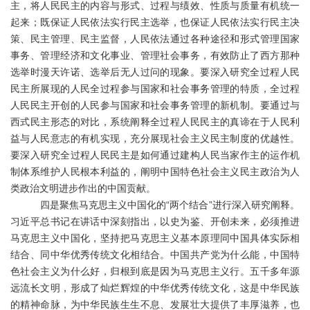
主，将人民民主的内容与形式、过程与绩效、性质与质量有机统一
起来；既保证人民依法实行民主选举，也保证人民依法实行民主决
策、民主管理、民主监督，人民依法通过各种途径和形式管理国家
事务、管理经济和文化事业、管理社会事务，有效防止了西方那种
选举时漫天许诺、选举后无人过问的现象。要深入研究全过程人民
民主所展现的人民全过程参与国家和社会事务管理的特质，全过程
人民民主开创的人民参与国家和社会事务管理的新机制。要通过与
西式民主形态的对比，系统阐释全过程人民民主的真谛在于人民利
益与人民意志的有机实现，充分展现社会主义民主制度的优越性。
要深入研究全过程人民民主是如何通过建构人民当家作主的运作机
制体系维护人民根本利益的，阐明中国特色社会主义民主政治为人
类政治文明进步作出的中国贡献。
四是聚焦马克思主义中国化的
“两个结合”进行深入研究阐释。
习近平总书记在讲话中深刻指出，以史为鉴、开创未来，必须推进
马克思主义中国化，坚持把马克思主义基本原理同中国具体实际相
结合、同中华优秀传统文化相结合。中国共产党为什么能，中国特
色社会主义为什么好，归根到底是因为马克思主义行。五千多年源
远流长文明，形成了灿烂辉煌的中华优秀传统文化，这是中华民族
的精神命脉，为中华民族生生不息、发展壮大提供了丰厚滋养，也