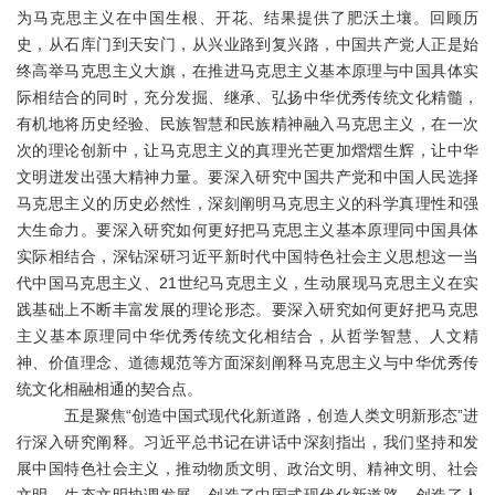
为马克思主义在中国生根、开花、结果提供了肥沃土壤。回顾历
史，从石库门到天安门，从兴业路到复兴路，中国共产党人正是始
终高举马克思主义大旗，在推进马克思主义基本原理与中国具体实
际相结合的同时，充分发掘、继承、弘扬中华优秀传统文化精髓，
有机地将历史经验、民族智慧和民族精神融入马克思主义，在一次
次的理论创新中，让马克思主义的真理光芒更加熠熠生辉，让中华
文明迸发出强大精神力量。要深入研究中国共产党和中国人民选择
马克思主义的历史必然性，深刻阐明马克思主义的科学真理性和强
大生命力。要深入研究如何更好把马克思主义基本原理同中国具体
实际相结合，深钻深研习近平新时代中国特色社会主义思想这一当
代中国马克思主义、21世纪马克思主义，生动展现马克思主义在实
践基础上不断丰富发展的理论形态。要深入研究如何更好把马克思
主义基本原理同中华优秀传统文化相结合，从哲学智慧、人文精
神、价值理念、道德规范等方面深刻阐释马克思主义与中华优秀传
统文化相融相通的契合点。
五是聚焦
“创造中国式现代化新道路，创造人类文明新形态”进
行深入研究阐释。习近平总书记在讲话中深刻指出，我们坚持和发
展中国特色社会主义，推动物质文明、政治文明、精神文明、社会