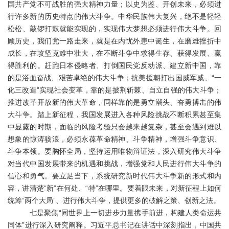
国共产党不可战胜的强大精神力量；以史为鉴、开创未来，必须进
行许多新的历史特点的伟大斗争。中华民族伟大复兴，绝不是轻轻
松松、敲锣打鼓就能实现的，实现伟大梦想必须进行伟大斗争。回
顾历史，我们党一路走来，就是在内忧外患中诞生，在磨难挫折中
成长，在攻坚克难中壮大，在不断斗争中求得生存、获得发展、赢
得胜利的。赶跑日本侵略者、打倒国民党反动派、建立新中国，靠
的是浴血奋战、艰苦卓绝的伟大斗争；抗美援朝打出国威军威、“一
化三改造”实现社会变革，靠的是披荆斩棘、自立自强的伟大斗争；
推进改革开放新的伟大革命，同样靠的是勇立潮头、奋勇搏击的伟
大斗争。踏上新征程，我国发展进入各种风险挑战不断积累甚至集
中显露的时期，面临的风险考验只会越来越复杂，甚至会遇到难以
想象的惊涛骇浪，必须永葆革命精神、斗争精神，增强斗争意识、
斗争本领。要胸怀全局，坚持运用唯物辩证法，深入研究伟大斗争
对当代中国发展带来的机遇和挑战，增强党和人民进行伟大斗争的
信心和勇气。要立足当下，系统研究新时代伟大斗争新的形式和内
容，讲清楚“新”在何处、“特”在哪里。要着眼未来，对新征程上如何
统筹“两个大局”、进行伟大斗争，提供更多的破解之策、创新之法。
七是聚焦
“同世界上一切进步力量携手前进，构建人类命运共
同体”进行深入研究阐释。习近平总书记在讲话中深刻指出，中国共