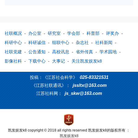
社联概况
-
办公室
-
研究室
-
学会部
-
科普部
-
评奖办
-
科研中心
-
科研诚信
-
组联中心
-
杂志社
-
社科新闻
-
社联党建
-
公告通知
-
高校讯息
-
省外传真
-
学术园地
-
影像社科
-
下载中心
-
大事记
-
关注凯发娱发k8
025-83321531
投稿：《江苏社会科学》
jssltx@163.com
《江苏社联通讯》：
js_skw@163.com
江苏社科网：
凯发娱发k8 copyright © 2018 all rights reserved 凯发娱发k8的版权所有 ：
凯发娱发k8