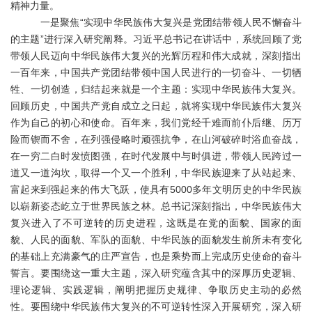
精神力量。
一是聚焦
“实现中华民族伟大复兴是党团结带领人民不懈奋斗
的主题”进行深入研究阐释。习近平总书记在讲话中，系统回顾了党
带领人民迈向中华民族伟大复兴的光辉历程和伟大成就，深刻指出
一百年来，中国共产党团结带领中国人民进行的一切奋斗、一切牺
牲、一切创造，归结起来就是一个主题：实现中华民族伟大复兴。
回顾历史，中国共产党自成立之日起，就将实现中华民族伟大复兴
作为自己的初心和使命。百年来，我们党经千难而前仆后继、历万
险而锲而不舍，在列强侵略时顽强抗争，在山河破碎时浴血奋战，
在一穷二白时发愤图强，在时代发展中与时俱进，带领人民跨过一
道又一道沟坎，取得一个又一个胜利，中华民族迎来了从站起来、
富起来到强起来的伟大飞跃，使具有5000多年文明历史的中华民族
以崭新姿态屹立于世界民族之林。总书记深刻指出，中华民族伟大
复兴进入了不可逆转的历史进程，这既是在党的面貌、国家的面
貌、人民的面貌、军队的面貌、中华民族的面貌发生前所未有变化
的基础上充满豪气的庄严宣告，也是乘势而上完成历史使命的奋斗
誓言。要围绕这一重大主题，深入研究蕴含其中的深厚历史逻辑、
理论逻辑、实践逻辑，阐明把握历史规律、争取历史主动的必然
性。要围绕中华民族伟大复兴的不可逆转性深入开展研究，深入研