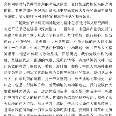
究和阐明时与势共同作用的深层次原因，更好彰显民族复兴的光明
前景。要围绕如何更好地汇聚实现中华民族伟大复兴的磅礴力量加
强研究，深入阐明“不可逆转”的根本在于党的坚强领导。
二是聚焦
“伟大建党精神是党的精神之源”进行深入研究阐释。
习近平总书记在讲话中深刻指出，一百年前，中国共产党的先驱们
创建了中国共产党，形成了坚持真理、坚守理想，践行初心、担当
使命，不怕牺牲、英勇奋斗，对党忠诚、不负人民的伟大建党精
神；一百年来，中国共产党在长期奋斗中构建起中国共产党人的精
神谱系，锤炼出鲜明的政治品格。回顾历史，我们党以壮烈的牺
牲、坚强的意志、豪迈的气概、无私的情怀，点燃精神的火种，挺
起民族的脊梁，振雄风于委顿、发抖擞于颓唐，中国人的精神由被
动变为主动，书写了古老民族心灵世界最壮丽的篇章。我们党从小
到大、由弱到强的历程，是一部重整河山、改天换地的革命史、奋
斗史，也是一部淬炼升华、感天动地的精神锻造史。我们党以伟大
建党精神为源头，在一次次探索创造中，在长期不懈奋斗中，构建
起中国共产党人的精神谱系，犹如熊熊燃烧的精神火炬，照亮了感
天动地的伟大征程。深入学习、感悟、传承和弘扬伟大建党精神，
是摆在我们面前的一项重大理论和现实课题。要回溯中国革命的历