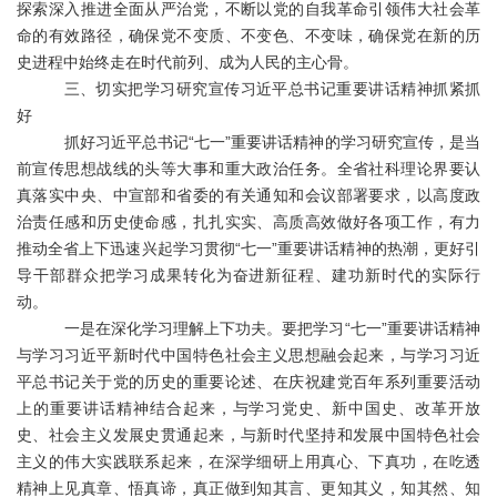
探索深入推进全面从严治党，不断以党的自我革命引领伟大社会革
命的有效路径，确保党不变质、不变色、不变味，确保党在新的历
史进程中始终走在时代前列、成为人民的主心骨。
三、切实把学习研究宣传习近平总书记重要讲话精神抓紧抓
好
抓好习近平总书记
“七一”重要讲话精神的学习研究宣传，是当
前宣传思想战线的头等大事和重大政治任务。全省社科理论界要认
真落实中央、中宣部和省委的有关通知和会议部署要求，以高度政
治责任感和历史使命感，扎扎实实、高质高效做好各项工作，有力
推动全省上下迅速兴起学习贯彻“七一”重要讲话精神的热潮，更好引
导干部群众把学习成果转化为奋进新征程、建功新时代的实际行
动。
一是在深化学习理解上下功夫。要把学习
“七一”重要讲话精神
与学习习近平新时代中国特色社会主义思想融会起来，与学习习近
平总书记关于党的历史的重要论述、在庆祝建党百年系列重要活动
上的重要讲话精神结合起来，与学习党史、新中国史、改革开放
史、社会主义发展史贯通起来，与新时代坚持和发展中国特色社会
主义的伟大实践联系起来，在深学细研上用真心、下真功，在吃透
精神上见真章、悟真谛，真正做到知其言、更知其义，知其然、知