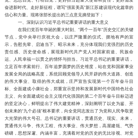
觉、思想自觉、行动自觉，更好担当起重大使命和责任，更好激发
奋进新时代、走好新征程，谱写“强富美高”新江苏建设现代化篇章的
信心和力量。现将张部长提出的三点意见摘登如下：
一、深刻认识习近平总书记重要讲话的重大意义
在我们党百年华诞的重大时刻、
“两个一百年”历史交汇的关键
节点，党中央举行庆祝大会，以庄严隆重的仪式、掷地有声的宣
示，告慰先辈、启迪当下、昭示未来，充分体现我们党强烈的历史
责任感、历史使命感，展现新时代共产党人对国家前途、民族命
运、人民幸福一以贯之的情怀与担当。习近平总书记的重要讲话，
立足百年求索前行、百年追梦圆梦的历史维度，站在党和国家事业
发展全局的战略高度，系统回顾党领导人民开辟的伟大道路、创造
的伟大事业、取得的伟大成就，庄严宣告实现第一个百年奋斗目
标、全面建成小康社会，郑重宣示坚持和发展新时代中国特色社会
主义、向全面建成社会主义现代化强国的第二个百年奋斗目标迈进
的坚定决心，鲜明提出了伟大建党精神，深刻阐明了以史为鉴、开
创未来的“九个必须”根本要求，向全党同志发出了为党和人民争取更
大光荣的伟大号召。总书记的重要讲话，贯通历史、现实、未来，
贯通伟大斗争、伟大工程、伟大事业、伟大梦想，高屋建瓴、气势
磅礴，思想深邃、内涵丰富，充满着对党的历史的无比珍视、对党