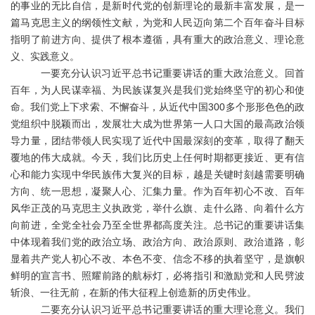
的事业的无比自信，是新时代党的创新理论的最新丰富发展，是一
篇马克思主义的纲领性文献，为党和人民迈向第二个百年奋斗目标
指明了前进方向、提供了根本遵循，具有重大的政治意义、理论意
义、实践意义。
一要充分认识习近平总书记重要讲话的重大政治意义。回首
百年，为人民谋幸福、为民族谋复兴是我们党始终坚守的初心和使
命。我们党上下求索、不懈奋斗，从近代中国
300多个形形色色的政
党组织中脱颖而出，发展壮大成为世界第一人口大国的最高政治领
导力量，团结带领人民实现了近代中国最深刻的变革，取得了翻天
覆地的伟大成就。今天，我们比历史上任何时期都更接近、更有信
心和能力实现中华民族伟大复兴的目标，越是关键时刻越需要明确
方向、统一思想，凝聚人心、汇集力量。作为百年初心不改、百年
风华正茂的马克思主义执政党，举什么旗、走什么路、向着什么方
向前进，全党全社会乃至全世界都高度关注。总书记的重要讲话集
中体现着我们党的政治立场、政治方向、政治原则、政治道路，彰
显着共产党人初心不改、本色不变、信念不移的执着坚守，是旗帜
鲜明的宣言书、照耀前路的航标灯，必将指引和激励党和人民劈波
斩浪、一往无前，在新的伟大征程上创造新的历史伟业。
二要充分认识习近平总书记重要讲话的重大理论意义。我们