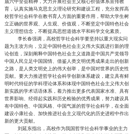
届六中全会精神，大力开展社会主义核心价值体系宣传教
育，认真实施马克思主义理论研究和建设工程，充分发挥高
校哲学社会科学在教书育人方面的重要作用，帮助大学生树
立正确的世界观、人生观、价值观，不断坚定中国特色社会
主义理想信念，不断提高思想道德水平和科学文化素质。
李长春强调，高校哲学社会科学要坚持以重大现实问
题为主攻方向，立足中国特色社会主义伟大实践进行新的理
论创造，深刻阐释中国特色社会主义道路是中国共产党领导
中国人民立足中国国情、借鉴人类文明优秀成果走出的创新
之路，是人类文明史上的伟大创举，是中国对世界的历史性
贡献。要大力推进哲学社会科学创新体系建设，建立具有鲜
明时代特征的学科理论体系和体现中国特色社会主义伟大创
新实践的学术话语体系，着力推出更多代表国家水准、具有
世界影响、经得起实践和历史检验的优秀成果，努力建设具
有中国特色、中国风格、中国气派的哲学社会科学，在全面
建设小康社会、加快推进社会主义现代化的历史进程中作出
新的更大贡献。
刘延东指出，高校作为我国哲学社会科学事业的主力