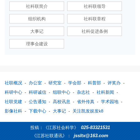
社科联简介
社科联领导
组织机构
社科联章程
大事记
社科促进条例
理事会建设
社联概况
-
办公室
-
研究室
-
学会部
-
科普部
-
评奖办
-
科研中心
-
科研诚信
-
组联中心
-
杂志社
-
社科新闻
-
社联党建
-
公告通知
-
高校讯息
-
省外传真
-
学术园地
-
影像社科
-
下载中心
-
大事记
-
关注凯发娱发k8
025-83321531
投稿：《江苏社会科学》
jssltx@163.com
《江苏社联通讯》：