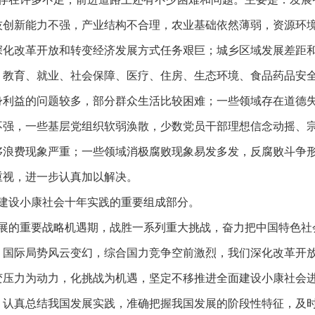
技创新能力不强，产业结构不合理，农业基础依然薄弱，资源环
深化改革开放和转变经济发展方式任务艰巨；城乡区域发展差距
，教育、就业、社会保障、医疗、住房、生态环境、食品药品安
身利益的问题较多，部分群众生活比较困难；一些领域存在道德
不强，一些基层党组织软弱涣散，少数党员干部理想信念动摇、
侈浪费现象严重；一些领域消极腐败现象易发多发，反腐败斗争
重视，进一步认真加以解决。
设小康社会十年实践的重要组成部分。
的重要战略机遇期，战胜一系列重大挑战，奋力把中国特色社
，国际局势风云变幻，综合国力竞争空前激烈，我们深化改革开
变压力为动力，化挑战为机遇，坚定不移推进全面建设小康社会
，认真总结我国发展实践，准确把握我国发展的阶段性特征，及