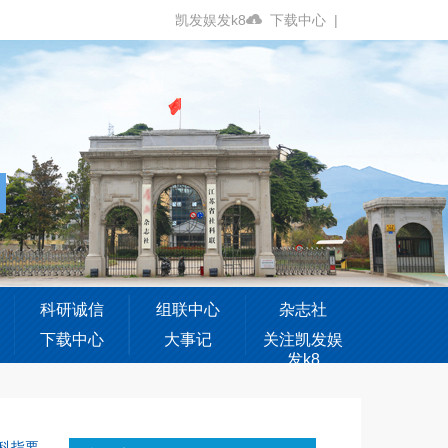
凯发娱发k8
下载中心
|
科研诚信
组联中心
杂志社
下载中心
大事记
关注凯发娱
发k8
科指要