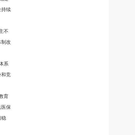
金持续
主不
体制改
体系
身和竞
教育
民医保
谐稳