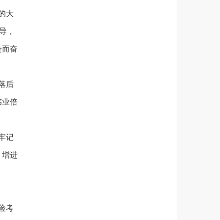
的大
导，
会而奋
落后
伟业倍
牢记
、增进
险考