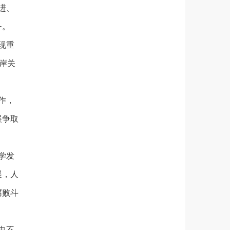
进、
务。
现重
岸关
作，
展争取
学发
展，人
腐败斗
中不