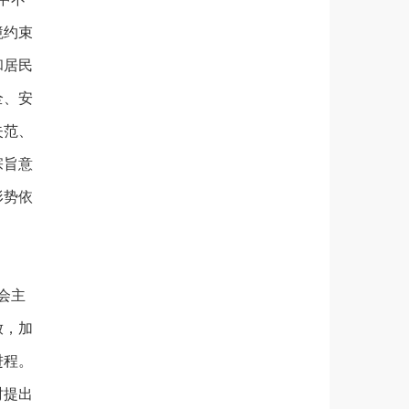
境约束
和居民
全、安
失范、
宗旨意
形势依
会主
放，加
进程。
时提出