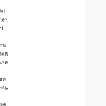
彻十
下党的
“十一
大幅
明显提
高速铁
健康
业单位
稳定