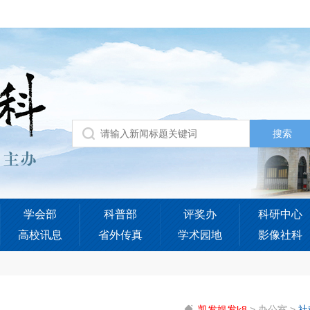
学会部
科普部
评奖办
科研中心
高校讯息
省外传真
学术园地
影像社科
凯发娱发k8
>
办公室
>
社