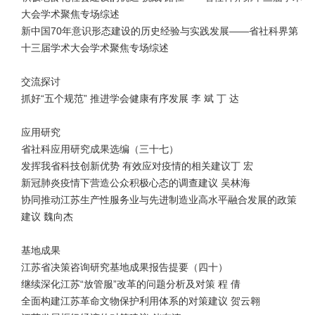
大会学术聚焦专场综述
新中国70年意识形态建设的历史经验与实践发展——省社科界第
十三届学术大会学术聚焦专场综述
交流探讨
抓好“五个规范” 推进学会健康有序发展 李 斌 丁 达
应用研究
省社科应用研究成果选编（三十七）
发挥我省科技创新优势 有效应对疫情的相关建议丁 宏
新冠肺炎疫情下营造公众积极心态的调查建议 吴林海
协同推动江苏生产性服务业与先进制造业高水平融合发展的政策
建议 魏向杰
基地成果
江苏省决策咨询研究基地成果报告提要（四十）
继续深化江苏“放管服”改革的问题分析及对策 程 倩
全面构建江苏革命文物保护利用体系的对策建议 贺云翱