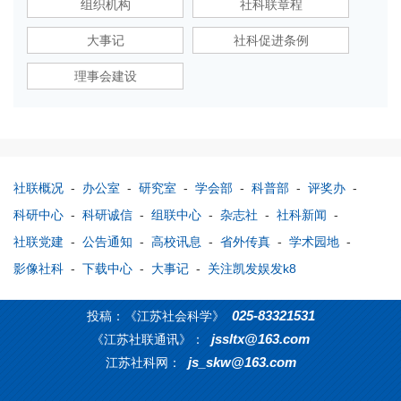
组织机构
社科联章程
大事记
社科促进条例
理事会建设
社联概况
-
办公室
-
研究室
-
学会部
-
科普部
-
评奖办
-
科研中心
-
科研诚信
-
组联中心
-
杂志社
-
社科新闻
-
社联党建
-
公告通知
-
高校讯息
-
省外传真
-
学术园地
-
影像社科
-
下载中心
-
大事记
-
关注凯发娱发k8
025-83321531
投稿：《江苏社会科学》
jssltx@163.com
《江苏社联通讯》：
js_skw@163.com
江苏社科网：