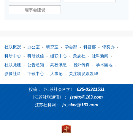
理事会建设
社联概况
-
办公室
-
研究室
-
学会部
-
科普部
-
评奖办
-
科研中心
-
科研诚信
-
组联中心
-
杂志社
-
社科新闻
-
社联党建
-
公告通知
-
高校讯息
-
省外传真
-
学术园地
-
影像社科
-
下载中心
-
大事记
-
关注凯发娱发k8
025-83321531
投稿：《江苏社会科学》
jssltx@163.com
《江苏社联通讯》：
js_skw@163.com
江苏社科网：