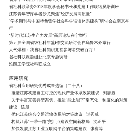
省社科联举办2018年度学会秘书长和党建工作联络员培训班
江苏青年智库学者沙龙聚焦“经济发展高质量”
“学术期刊与中国特色哲学社会科学话语体系建构”研讨会在南京举
行
“新时代江苏生产力发展”高层论坛在宁举行
第五届全国省级社科年鉴t作交流研讨会在乌鲁木齐举行
人气爆棚：我省社科知识竞答参与者突破百万！
省社科联课题组赴北京专题调研
淮阴工学院社科联成立
应用研究
省社科应用研究优秀成果选编（二十八）
推进江苏构建自主可控的现代产业体系政策建议 刘志彪
关于丰富完善典型案例、推进“能上能下”常态化、制度化的对策
建议 陈朋
优化江苏综合交通运输体系的对策建议 过秀威
构筑江苏“一带一路”交汇点建设空间新格局 沈正平
加快发展江苏工业互联网平台的策略建议 张睿等