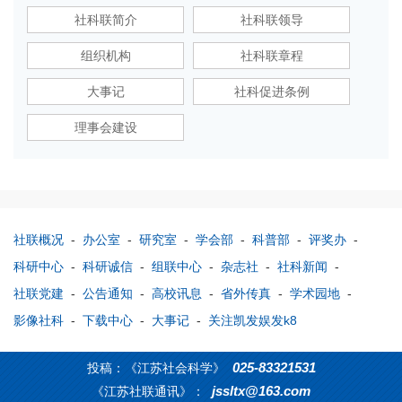
社科联简介
社科联领导
组织机构
社科联章程
大事记
社科促进条例
理事会建设
社联概况
-
办公室
-
研究室
-
学会部
-
科普部
-
评奖办
-
科研中心
-
科研诚信
-
组联中心
-
杂志社
-
社科新闻
-
社联党建
-
公告通知
-
高校讯息
-
省外传真
-
学术园地
-
影像社科
-
下载中心
-
大事记
-
关注凯发娱发k8
025-83321531
投稿：《江苏社会科学》
jssltx@163.com
《江苏社联通讯》：