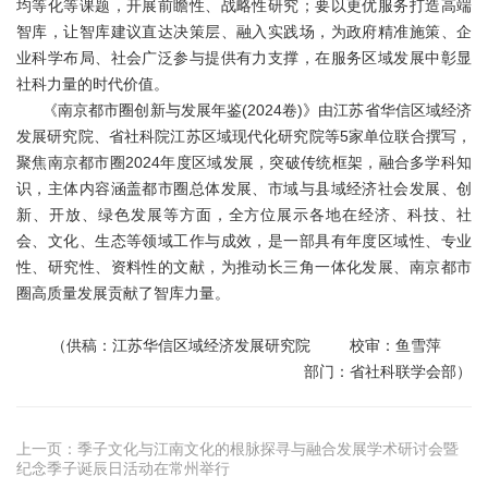
均等化等课题，开展前瞻性、战略性研究；要以更优服务打造高端
智库，让智库建议直达决策层、融入实践场，为政府精准施策、企
业科学布局、社会广泛参与提供有力支撑，在服务区域发展中彰显
社科力量的时代价值。
《南京都市圈创新与发展年鉴(2024卷)》由江苏省华信区域经济
发展研究院、省社科院江苏区域现代化研究院等5家单位联合撰写，
聚焦南京都市圈2024年度区域发展，突破传统框架，融合多学科知
识，主体内容涵盖都市圈总体发展、市域与县域经济社会发展、创
新、开放、绿色发展等方面，全方位展示各地在经济、科技、社
会、文化、生态等领域工作与成效，是一部具有年度区域性、专业
性、研究性、资料性的文献，为推动长三角一体化发展、南京都市
圈高质量发展贡献了智库力量。
（供稿：江苏华信区域经济发展研究院 校审：鱼雪萍
部门：省社科联学会部）
上一页：
季子文化与江南文化的根脉探寻与融合发展学术研讨会暨
纪念季子诞辰日活动在常州举行