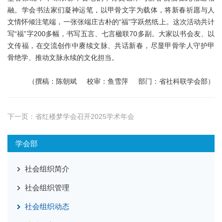
融。学会书法家们凝神运笔，以甲骨文字为载体，将新春祈愿与人
文情怀倾注笔端，一张张端庄古朴的“福”字跃然纸上。这次活动共计
写“福”字200多幅，书写五言、七言楹联70多副。大家以书会友、以
文传福，在交流创作中赓续文脉、共话新春，尽显甲骨学人守护甲
骨绝学、推动文脉永续的文化担当。
（撰稿：陈朝斌 校审：鱼雪萍 部门：省社科联学会部）
下一页：
省红楼梦学会召开2025学术年会
学会部
社会组织简介
社会组织管理
社会组织动态