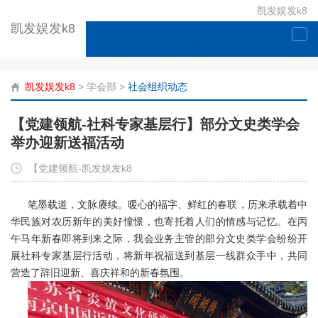
凯发娱发k8
凯发娱发k8
togg
navi
凯发娱发k8
>
学会部
>
社会组织动态
【党建领航-社科专家基层行】部分文史类学会
举办迎新送福活动
【党建领航-凯发娱发k8
笔墨载道，文脉赓续。暖心的福字、鲜红的春联，历来承载着中
华民族对农历新年的美好憧憬，也寄托着人们的情感与记忆。在丙
午马年新春即将到来之际，我会业务主管的部分文史类学会纷纷开
展社科专家基层行活动，将新年祝福送到基层一线群众手中，共同
营造了辞旧迎新、喜庆祥和的新春氛围。