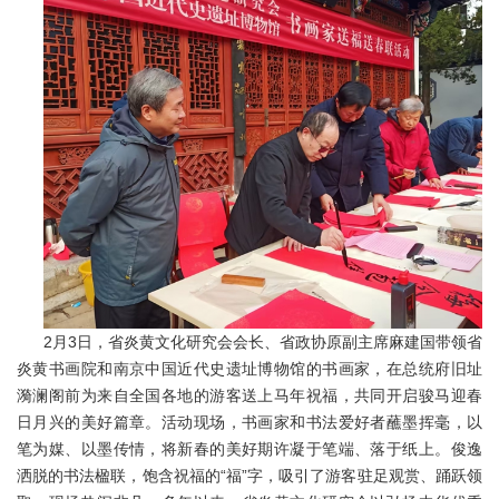
2月3日，省炎黄文化研究会会长、省政协原副主席麻建国带领省
炎黄书画院和南京中国近代史遗址博物馆的书画家，在总统府旧址
漪澜阁前为来自全国各地的游客送上马年祝福，共同开启骏马迎春
日月兴的美好篇章。活动现场，书画家和书法爱好者蘸墨挥毫，以
笔为媒、以墨传情，将新春的美好期许凝于笔端、落于纸上。俊逸
洒脱的书法楹联，饱含祝福的“福”字，吸引了游客驻足观赏、踊跃领