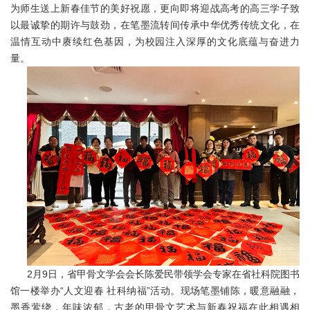
为师生送上新春佳节的美好祝愿，更向即将迎战高考的高三学子致
以最诚挚的期许与鼓劲，在笔墨流转间传承中华优秀传统文化，在
温情互动中赓续红色基因，为校园注入深厚的文化底蕴与奋进力
量。
2月9日，省甲骨文学会会长陈爱民带领学会专家在省社科院图书
馆一楼举办“人文迎春 社科纳福”活动。现场笔墨铺陈，暖意融融，
墨香萦绕，年味浓郁，古老的甲骨文艺术与新春祝福在此相遇相