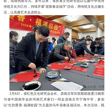
取，现场热闹非凡。多年以来，省炎黄文化研究会以弘扬中华优秀
传统文化为己任，持续开展“迎新春送福字”活动，用传统文化点缀生
活，让高雅艺术走进群众。
2月6日，省红色文化研究会会长、原南京军区联勤部政委汪晓荣
与省中国画学会的书画艺术家们一同走进南京市宁海中学，参加
以“红韵墨香·福满校园”为主题的马年迎春送福活动。本次活动，既