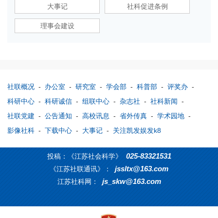
大事记
社科促进条例
理事会建设
社联概况
-
办公室
-
研究室
-
学会部
-
科普部
-
评奖办
-
科研中心
-
科研诚信
-
组联中心
-
杂志社
-
社科新闻
-
社联党建
-
公告通知
-
高校讯息
-
省外传真
-
学术园地
-
影像社科
-
下载中心
-
大事记
-
关注凯发娱发k8
025-83321531
投稿：《江苏社会科学》
jssltx@163.com
《江苏社联通讯》：
js_skw@163.com
江苏社科网：