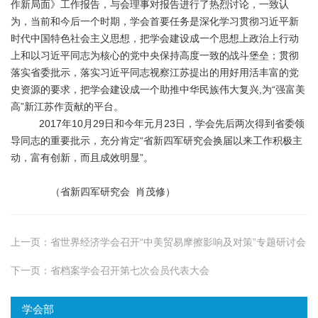
作新局面》工作报告，与会理事对报告进行了热烈讨论，一致认
为，当前和今后一个时期，学会首要任务是深化学习贯彻习近平新
时代中国特色社会主义思想，把学会建设成一个思想上政治上行动
上和以习近平同志为核心的党中央保持高度一致的战斗堡垒；贯彻
落实省委批示，落实习近平同志视察江苏提出的用好用活丰富的党
史资源的要求，把学会建设成一个助推中华民族伟大复兴,为“强富美
高”新江苏作贡献的平台。
2017年10月29日和今年元月23日，学会先后两次得到省委领
导同志的重要批示，充分肯定“省新四军研究会换届以来工作积极主
动，富有创新，而且成效明显”。
（省新四军研究会 肖茂修）
上一页：
省世界经济学会召开“中美贸易摩擦影响及对策”专题研讨会
下一页：
省档案学会召开第七次会员代表大会
学会部