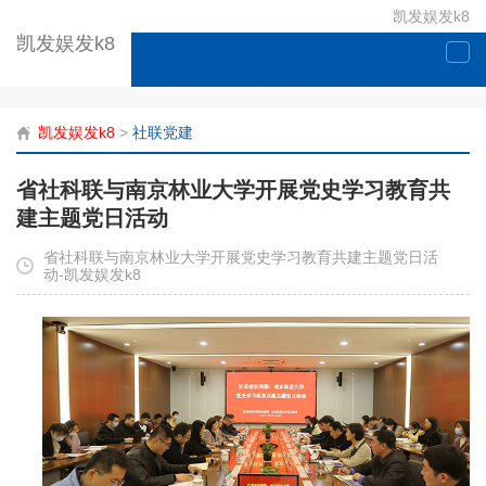
凯发娱发k8
凯发娱发k8
togg
navi
凯发娱发k8
>
社联党建
省社科联与南京林业大学开展党史学习教育共
建主题党日活动
省社科联与南京林业大学开展党史学习教育共建主题党日活
动-凯发娱发k8