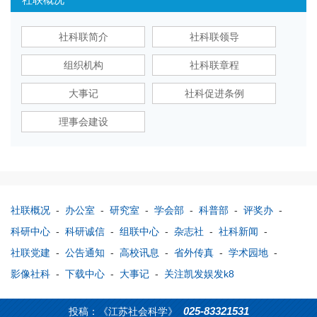
社科联简介
社科联领导
组织机构
社科联章程
大事记
社科促进条例
理事会建设
社联概况
-
办公室
-
研究室
-
学会部
-
科普部
-
评奖办
-
科研中心
-
科研诚信
-
组联中心
-
杂志社
-
社科新闻
-
社联党建
-
公告通知
-
高校讯息
-
省外传真
-
学术园地
-
影像社科
-
下载中心
-
大事记
-
关注凯发娱发k8
025-83321531
投稿：《江苏社会科学》