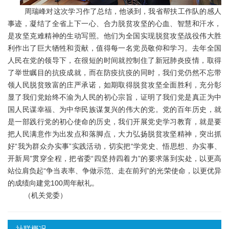
周瑞峰对这次学习作了总结，他谈到，我省帮扶工作队的感人
事迹，凝结了全省上下一心、合力脱贫攻坚的心血、智慧和汗水，
是攻坚克难精神的生动写照。他们为全国实现脱贫攻坚战役伟大胜
利作出了巨大牺牲和贡献，值得每一名党员敬仰和学习。去年全国
人民在党的领导下，在很短的时间就控制住了新冠肺炎疫情，取得
了举世瞩目的抗疫成就，而在防疫抗疫的同时，我们党仍然不忘带
领人民脱贫致富的庄严承诺，如期取得脱贫攻坚全面胜利，充分彰
显了我们党始终不渝为人民的初心宗旨，证明了我们党是真正为中
国人民谋幸福、为中华民族谋复兴的伟大的党。党的百年历史，就
是一部践行党的初心使命的历史，我们开展党史学习教育，就是要
把人民满意作为出发点和落脚点，大力弘扬脱贫攻坚精神，突出抓
好“我为群众办实事”实践活动，切实把“学党史、悟思想、办实事、
开新局”贯穿全程，把省委“四坚持四着力”的要求落到实处，以更高
站位肩负起“争当表率、争做示范、走在前列”的光荣使命，以更优异
的成绩向建党100周年献礼。
（机关党委）
社联概况