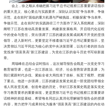
会上，徐之顺从准确把握习近平总书记视察江苏重要讲话指示
的重大意义、核心要点与实践要求，深刻认识实现“争当表率、争做
示范、走在前列”面临的重大机遇与严峻挑战，积极探索“争当表率、
争做示范、走在前列”的实践路径三个方面作了深入系统阐述，深刻
阐明了江苏在推动高质量发展、构建新发展格局、开启现代化征程
中的使命与责任，突出强调了江苏的建设发展成就离不开党的坚强
领导，进入新时代，更要坚定不移遵循习近平总书记重要指示，坚
决贯彻以习近平同志为核心的党中央决策部署，以先行者的担当自
觉投身“强富美高”新江苏建设，为党在江苏的奋斗历史书写崭新篇
章。
周瑞峰在总结会议时指出，这次辅导报告会既是一次党史学习
教育辅导课，也是一次江苏政治、经济、社会形势宣讲普及课，为
我们紧跟时代步伐、紧贴全省大局找准了坐标、拓宽了视野、把握
了要点。他进一步强调，江苏的建设发展史就是一部党团结带领全
省人民攻坚克难、创造奇迹的历史，学好江苏发展史既是落实党史
学习教育要求的重要体现，更是贯彻习近平总书记视察江苏重要讲
话精神的前提基础，希望每名同志认真消化理解辅导报告会的授课
内容，努力把学习成果转化为服务“强富美高”新江苏建设的内在动