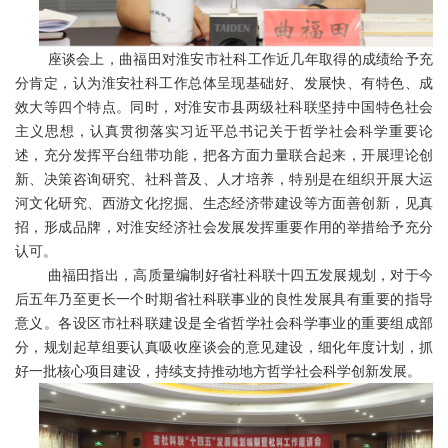
座谈会上，曲福田对淮安市社科工作近几年取得的成绩给予充
分肯定，认为淮安社科工作总体呈现基础好、发展快、有特色、成
效大等四个特点。同时，对淮安市县两级社科联坚持中国特色社会
主义思想，认真贯彻落实习近平总书记关于哲学社会科学重要论
述，充分发挥平台纽带功能，把各方面力量联合起来，开展理论创
新、决策咨询研究、社科普及、人才培养，特别是在组织开展大运
河文化研究、西游文化挖掘、生态经济带建设等方面善创新，见真
招，形成品牌，对淮安经济社会发展发挥重要作用的举措给予充分
认可。
曲福田指出，高质量编制好省社科联十四五发展规划，对于今
后五年乃至更长一个时期省社科联事业的良性发展具有重要的指导
意义。各设区市社科联建设是全省哲学社会科学事业的重要组成部
分，规划起草组要认真吸收座谈会的意见建设，细化年度计划，抓
好一批核心项目建设，持续支持推动地方哲学社会科学创新发展。