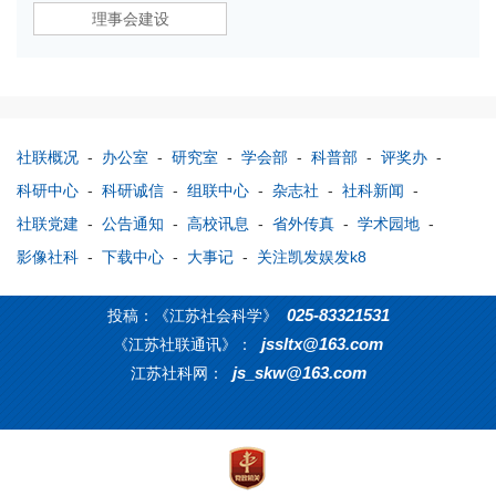
理事会建设
社联概况
-
办公室
-
研究室
-
学会部
-
科普部
-
评奖办
-
科研中心
-
科研诚信
-
组联中心
-
杂志社
-
社科新闻
-
社联党建
-
公告通知
-
高校讯息
-
省外传真
-
学术园地
-
影像社科
-
下载中心
-
大事记
-
关注凯发娱发k8
025-83321531
投稿：《江苏社会科学》
jssltx@163.com
《江苏社联通讯》：
js_skw@163.com
江苏社科网：