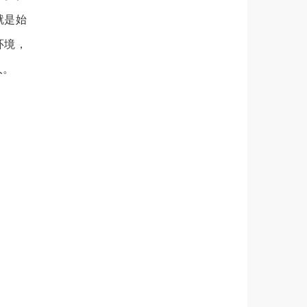
就是始
环境，
人。