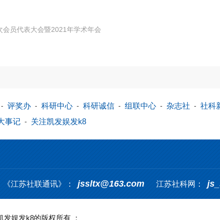
会员代表大会暨2021年学术年会
-
评奖办
-
科研中心
-
科研诚信
-
组联中心
-
杂志社
-
社科
大事记
-
关注凯发娱发k8
jssltx@163.com
js
《江苏社联通讯》：
江苏社科网：
erved 凯发娱发k8的版权所有 ：