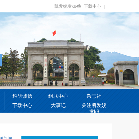
凯发娱发k8
下载中心
|
科研诚信
组联中心
杂志社
下载中心
大事记
关注凯发娱
发k8
科新闻