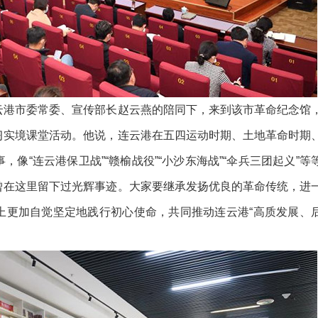
港市委常委、宣传部长赵云燕的陪同下，来到该市革命纪念馆
习实境课堂活动。他说，连云港在五四运动时期、土地革命时期
像“连云港保卫战”“赣榆战役”“小沙东海战”“伞兵三团起义”等
曾在这里留下过光辉事迹。大家要继承发扬优良的革命传统，进
上更加自觉坚定地践行初心使命，共同推动连云港“高质发展、