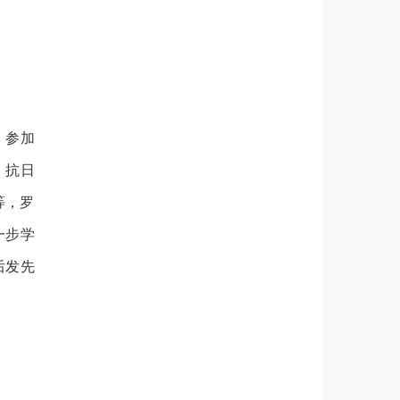
，参加
、抗日
等，罗
一步学
后发先