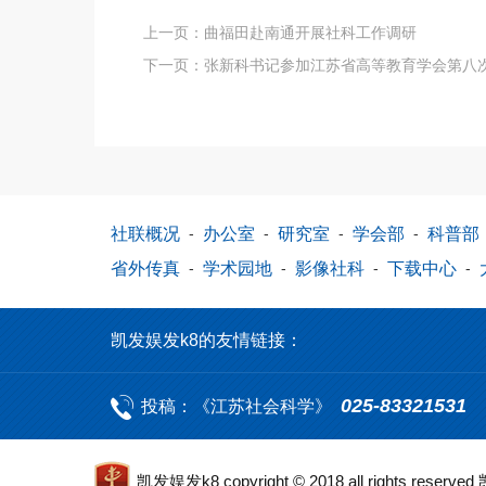
上一页：
曲福田赴南通开展社科工作调研
下一页：
张新科书记参加江苏省高等教育学会第八次
社联概况
-
办公室
-
研究室
-
学会部
-
科普部
省外传真
-
学术园地
-
影像社科
-
下载中心
-
凯发娱发k8的友情链接：
025-83321531
投稿：《江苏社会科学》
凯发娱发k8 copyright © 2018 all rights res