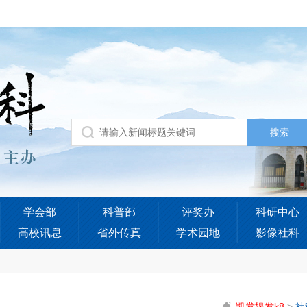
学会部
科普部
评奖办
科研中心
高校讯息
省外传真
学术园地
影像社科
凯发娱发k8
>
社