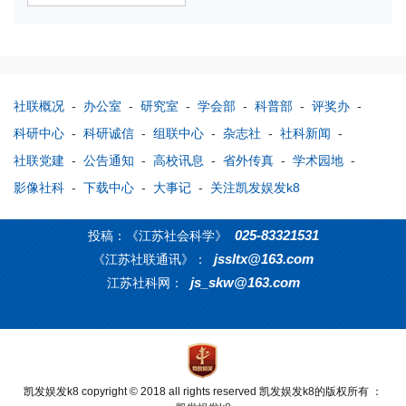
社联概况
-
办公室
-
研究室
-
学会部
-
科普部
-
评奖办
-
科研中心
-
科研诚信
-
组联中心
-
杂志社
-
社科新闻
-
社联党建
-
公告通知
-
高校讯息
-
省外传真
-
学术园地
-
影像社科
-
下载中心
-
大事记
-
关注凯发娱发k8
025-83321531
投稿：《江苏社会科学》
jssltx@163.com
《江苏社联通讯》：
js_skw@163.com
江苏社科网：
凯发娱发k8 copyright © 2018 all rights reserved 凯发娱发k8的版权所有 ：