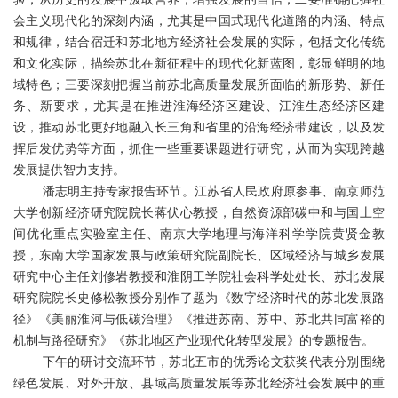
会主义现代化的深刻内涵，尤其是中国式现代化道路的内涵、特点
和规律，结合宿迁和苏北地方经济社会发展的实际，包括文化传统
和文化实际，描绘苏北在新征程中的现代化新蓝图，彰显鲜明的地
域特色；三要深刻把握当前苏北高质量发展所面临的新形势、新任
务、新要求，尤其是在推进淮海经济区建设、江淮生态经济区建
设，推动苏北更好地融入长三角和省里的沿海经济带建设，以及发
挥后发优势等方面，抓住一些重要课题进行研究，从而为实现跨越
发展提供智力支持。
潘志明主持专家报告环节。江苏省人民政府原参事、南京师范
大学创新经济研究院院长蒋伏心教授，自然资源部碳中和与国土空
间优化重点实验室主任、南京大学地理与海洋科学学院黄贤金教
授，东南大学国家发展与政策研究院副院长、区域经济与城乡发展
研究中心主任刘修岩教授和淮阴工学院社会科学处处长、苏北发展
研究院院长史修松教授分别作了题为《数字经济时代的苏北发展路
径》《美丽淮河与低碳治理》《推进苏南、苏中、苏北共同富裕的
机制与路径研究》《苏北地区产业现代化转型发展》的专题报告。
下午的研讨交流环节，苏北五市的优秀论文获奖代表分别围绕
绿色发展、对外开放、县域高质量发展等苏北经济社会发展中的重