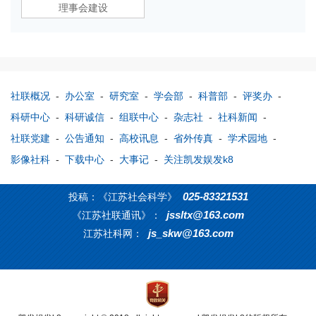
理事会建设
社联概况
-
办公室
-
研究室
-
学会部
-
科普部
-
评奖办
-
科研中心
-
科研诚信
-
组联中心
-
杂志社
-
社科新闻
-
社联党建
-
公告通知
-
高校讯息
-
省外传真
-
学术园地
-
影像社科
-
下载中心
-
大事记
-
关注凯发娱发k8
025-83321531
投稿：《江苏社会科学》
jssltx@163.com
《江苏社联通讯》：
js_skw@163.com
江苏社科网：