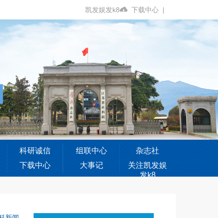
凯发娱发k8
下载中心
|
科研诚信
组联中心
杂志社
下载中心
大事记
关注凯发娱
发k8
科新闻