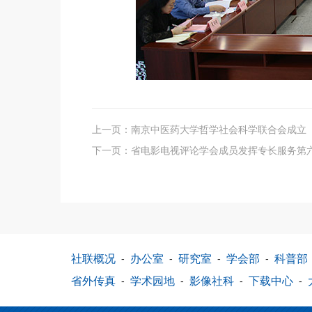
上一页：
南京中医药大学哲学社会科学联合会成立
下一页：
省电影电视评论学会成员发挥专长服务第六届
社联概况
-
办公室
-
研究室
-
学会部
-
科普部
省外传真
-
学术园地
-
影像社科
-
下载中心
-