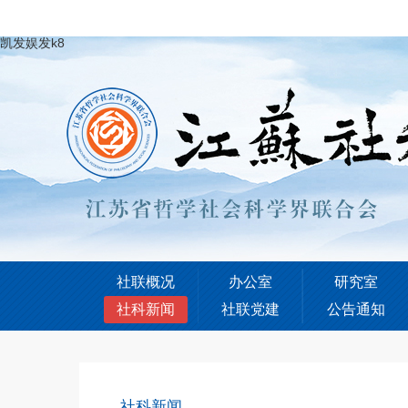
凯发娱发k8
社联概况
办公室
研究室
社科新闻
社联党建
公告通知
社科新闻