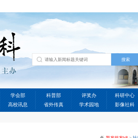
学会部
科普部
评奖办
科研中心
高校讯息
省外传真
学术园地
影像社科
凯发娱发k8
>
社