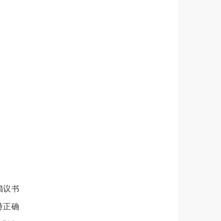
倡议书
持正确