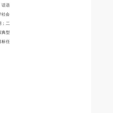
、话语
学社会
用；二
挥典型
目标任