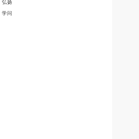
，弘扬
、学问