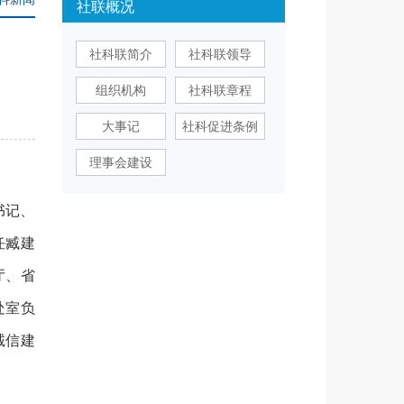
社联概况
社科联简介
社科联领导
组织机构
社科联章程
大事记
社科促进条例
理事会建设
书记、
任臧建
厅、省
处室负
诚信建