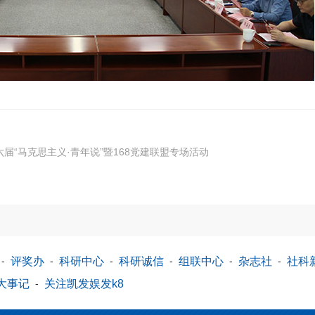
“马克思主义·青年说”暨168党建联盟专场活动
-
评奖办
-
科研中心
-
科研诚信
-
组联中心
-
杂志社
-
社科
大事记
-
关注凯发娱发k8