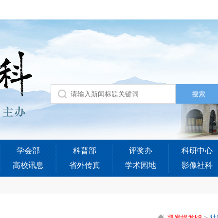
学会部
科普部
评奖办
科研中心
高校讯息
省外传真
学术园地
影像社科
凯发娱发k8
>
社