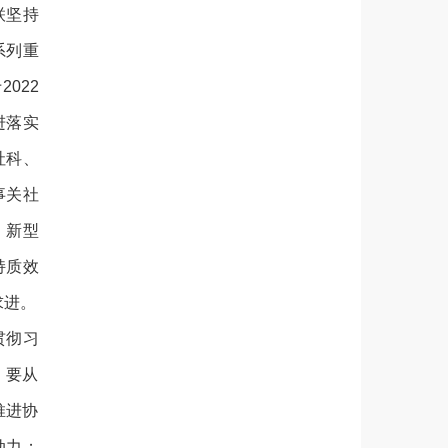
联坚持
系列重
022
进落实
社科、
事关社
，新型
持质效
求进。
贯彻习
。要从
推进协
动力；