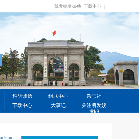
凯发娱发k8
下载中心
|
科研诚信
组联中心
杂志社
下载中心
大事记
关注凯发娱
发k8
科新闻