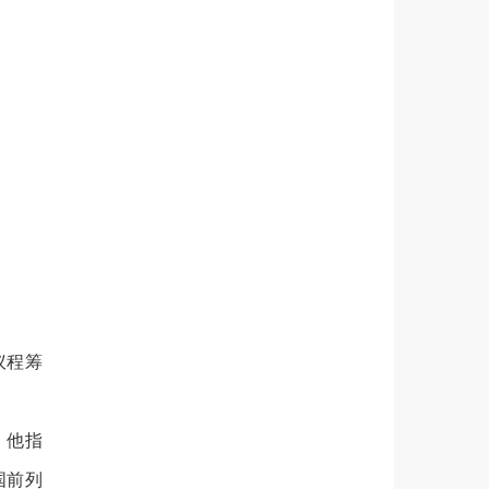
议程筹
。他指
国前列