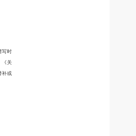
谱写时
》《关
替补或