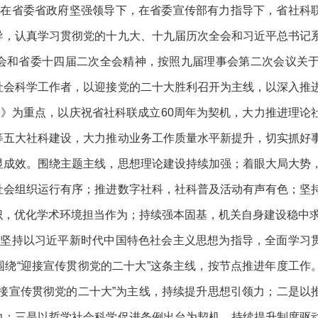
在省委省政府坚强领导下，在省委宣传部有力指导下，省社科
导，认真学习贯彻党的十九大、十九届历次全会和习近平总书记
和省委十四届二次全会精神，按照九届理事会第二次会议关于2
社会科学工作者，以迎接党的二十大胜利召开为主线，以深入推
划》为重点，以庆祝省社科联成立60周年为契机，大力推进理论
等五大社科建设，大力推动业务工作质量水平新提升，切实抓好
显成效。围绕主题主线，思想理论建设持续加强；着眼大局大势
社会组织运行有序；推进数字社科，社科普及活动有声有色；坚
识，优化学术环境担当作为；持续强本固基，机关自身建设稳中
坚持以习近平新时代中国特色社会主义思想为指导，全面学习
绕“迎接宣传贯彻党的二十大”这条主线，按节点推进年度工作
接宣传贯彻党的二十大”为主线，持续提升思想引领力；二是以
力；三是以哲学社会科学促进条例出台为契机，持续提升制度驱