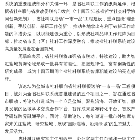
系统的重要组成部分和关键一环，是省社科联工作的纵向延伸。根
据省社科联与省发改委联合印发的《
“十四五”江苏省哲学社会科学协
同创新规划》，省社科联启动“一市一品”工程建设，重点围绕“理念
创新、手段创新、基层工作创新”，推动各地拿出有利于破解工作难
题的举措办法，以职能建设为重心，以形成社科品牌工作矩阵为目
标，推动省市县（区）社科工作深度融合，推动省社科联系统建设
高质量发展走在全国前列。
周瑞峰表示，省社科联将加强省市联动，持续建设，助力智
汇盐城黄海论坛形成一批具有前瞻性、把握规律性、富有创新性的
研究成果，成为十四五期间全省社科联系统智库职能建设的亮点标
杆。
该论坛为盐城市社科联向省社科联报送的
“一市一品”工程项
目，被列为全省社科联系统首批建设的五个项目之一。旨在
通过省
市联动，将论坛打造成为一个立足盐城、聚焦沿海、开放汇智、服
务发展的区域学术交流合作平台、智库成果发布转化平台、智政产
学研媒跨界融通平台。同时，借助论坛，每年邀请一批市外智库专
家来关注盐城、研究盐城，展现
“国际湿地、沿海绿城”的生态魅力、
发展活力。
省社科联研究室主任刘西忠、办公室副主任白璐和一级主任