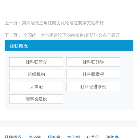
上一页：
第四届长三角江南文化论坛在安徽芜湖举行
下一页：
“全国统一大市场建设下的南京路径”研讨会在宁召开
社联概况
社科联简介
社科联领导
组织机构
社科联章程
大事记
社科促进条例
理事会建设
社联概况
-
办公室
-
研究室
-
学会部
-
科普部
-
评奖办
-