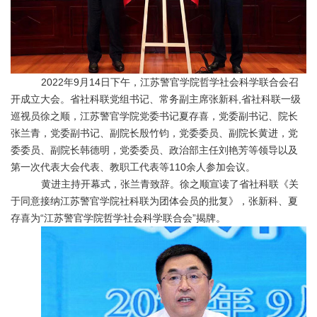
2022年9月14日下午，江苏警官学院哲学社会科学联合会召
开成立大会。省社科联党组书记、常务副主席张新科,省社科联一级
巡视员徐之顺，江苏警官学院党委书记夏存喜，党委副书记、院长
张兰青，党委副书记、副院长殷竹钧，党委委员、副院长黄进，党
委委员、副院长韩德明，党委委员、政治部主任刘艳芳等领导以及
第一次代表大会代表、教职工代表等110余人参加会议。
黄进主持开幕式，张兰青致辞。徐之顺宣读了省社科联《关
于同意接纳江苏警官学院社科联为团体会员的批复》，张新科、夏
存喜为
“江苏警官学院哲学社会科学联合会”揭牌。