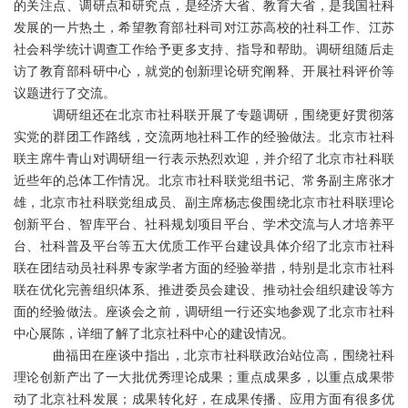
的关注点、调研点和研究点，是经济大省、教育大省，是我国社科
发展的一片热土，希望教育部社科司对江苏高校的社科工作、江苏
社会科学统计调查工作给予更多支持、指导和帮助。调研组随后走
访了教育部科研中心，就党的创新理论研究阐释、开展社科评价等
议题进行了交流。
调研组还在北京市社科联开展了专题调研，围绕更好贯彻落
实党的群团工作路线，交流两地社科工作的经验做法。北京市社科
联主席牛青山对调研组一行表示热烈欢迎，并介绍了北京市社科联
近些年的总体工作情况。北京市社科联党组书记、常务副主席张才
雄，北京市社科联党组成员、副主席杨志俊围绕北京市社科联理论
创新平台、智库平台、社科规划项目平台、学术交流与人才培养平
台、社科普及平台等五大优质工作平台建设具体介绍了北京市社科
联在团结动员社科界专家学者方面的经验举措，特别是北京市社科
联在优化完善组织体系、推进委员会建设、推动社会组织建设等方
面的经验做法。座谈会之前，调研组一行还实地参观了北京市社科
中心展陈，详细了解了北京社科中心的建设情况。
曲福田在座谈中指出，北京市社科联政治站位高，围绕社科
理论创新产出了一大批优秀理论成果；重点成果多，以重点成果带
动了北京社科发展；成果转化好，在成果传播、应用方面有很多优