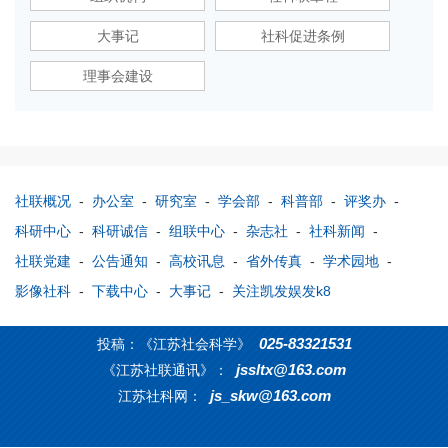
大事记
社科促进条例
理事会建设
社联概况
-
办公室
-
研究室
-
学会部
-
科普部
-
评奖办
-
科研中心
-
科研诚信
-
组联中心
-
杂志社
-
社科新闻
-
社联党建
-
公告通知
-
高校讯息
-
省外传真
-
学术园地
-
影像社科
-
下载中心
-
大事记
-
关注凯发娱发k8
025-83321531
投稿：《江苏社会科学》
jssltx@163.com
《江苏社联通讯》：
js_skw@163.com
江苏社科网：