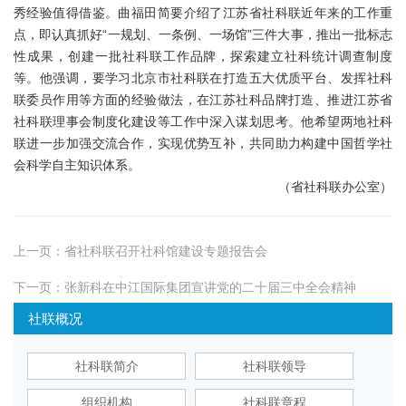
秀经验值得借鉴。曲福田简要介绍了江苏省社科联近年来的工作重
点，即认真抓好“一规划、一条例、一场馆”三件大事，推出一批标志
性成果，创建一批社科联工作品牌，探索建立社科统计调查制度
等。他强调，要学习北京市社科联在打造五大优质平台、发挥社科
联委员作用等方面的经验做法，在江苏社科品牌打造、推进江苏省
社科联理事会制度化建设等工作中深入谋划思考。他希望两地社科
联进一步加强交流合作，实现优势互补，共同助力构建中国哲学社
会科学自主知识体系。
（省社科联办公室）
上一页：
省社科联召开社科馆建设专题报告会
下一页：
张新科在中江国际集团宣讲党的二十届三中全会精神
社联概况
社科联简介
社科联领导
组织机构
社科联章程