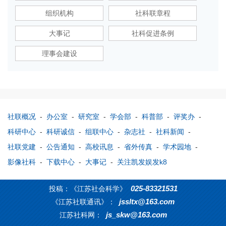
组织机构
社科联章程
大事记
社科促进条例
理事会建设
社联概况
-
办公室
-
研究室
-
学会部
-
科普部
-
评奖办
-
科研中心
-
科研诚信
-
组联中心
-
杂志社
-
社科新闻
-
社联党建
-
公告通知
-
高校讯息
-
省外传真
-
学术园地
-
影像社科
-
下载中心
-
大事记
-
关注凯发娱发k8
025-83321531
投稿：《江苏社会科学》
jssltx@163.com
《江苏社联通讯》：
js_skw@163.com
江苏社科网：