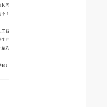
院长周
两个主
人工智
质生产
作精彩
供稿）