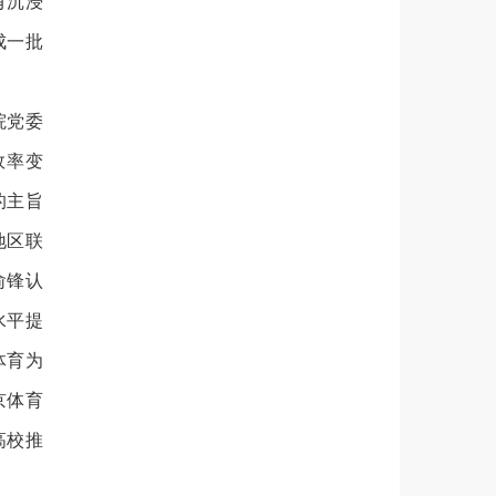
有沉浸
成一批
院党委
效率变
的主旨
地区联
俞锋认
水平提
体育为
京体育
高校推