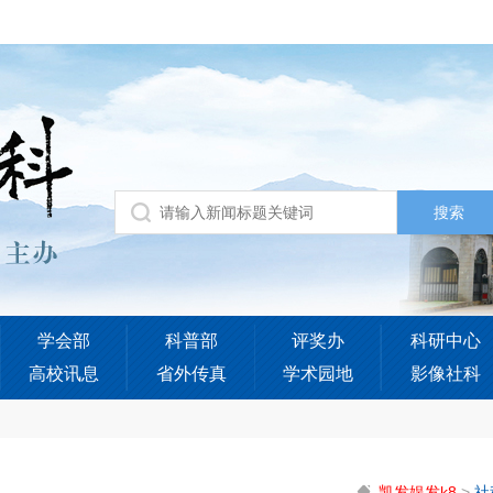
学会部
科普部
评奖办
科研中心
高校讯息
省外传真
学术园地
影像社科
凯发娱发k8
>
社