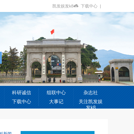
凯发娱发k8
下载中心
|
科研诚信
组联中心
杂志社
下载中心
大事记
关注凯发娱
发k8
科新闻