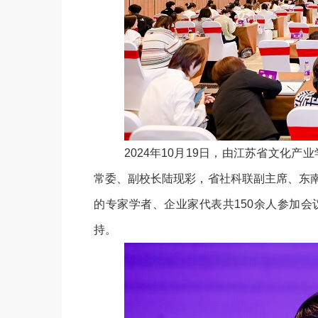
2024
年
1
0
月
19
日，由江苏省文化产业
常委、副校长
陆现彩
，省
社科联
副主席
、东
的专家学者、企业家代表共
150
余人参加会
持。