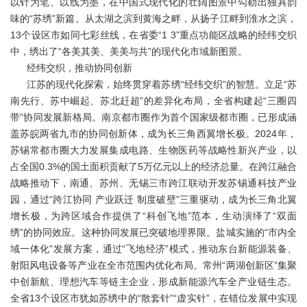
以针为笔、以线为墨，在中国式现代化的壮阔图景中勾勒出独具韵
味的“苏绣”新篇。从太湖之滨到黄海之畔，从扬子江畔到淮水之滨，
13个设区市如同七彩丝线，在省委“1 3”重点功能区战略的经纬交织
中，绣出了“各美其美、美美与共”的现代化市域新图景。
经纬交织，推动协同创新
江苏的现代化探索，始终贯穿着苏绣“经纬交织”的智慧。立足“苏
南先行、苏中崛起、苏北赶超”的差异化布局，全省构建起“三圈四
带”协同发展新格局。南京都市圈作为首个国家级都市圈，已形成涵
盖苏皖两省九市的协同创新体，成为长三角西翼增长极。2024年，
苏锡常都市圈大力发展集成电路、生物医药等战略性新兴产业，以
占全国0.3%的国土面积贡献了5万亿元以上的经济总量。在跨江融合
战略推动下，南通、苏州、无锡三市跨江联动开发苏锡通科技产业
园，通过“跨江协同 产业跃迁 制度破壁”三重驱动，成为长三角北翼
增长极，为跨区域合作提供了“科创飞地”范本，生动演绎了“双面
绣”的协同效应。这种协同发展已突破地理界限。盐城实施的“市内全
域一体化”发展方案，通过“飞地经济”模式，推动东台新能源装备、
射阳风电设备等产业在全市范围内优化布局。常州“两湖创新区”集聚
中创新航、理想汽车等链主企业，形成新能源汽车全产业链生态。
全省13个设区市犹如苏绣中的“散套针”“虚实针”，在错位发展中实现