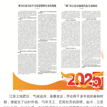
江苏土地肥沃，气候温润，蚕桑发达，早在两千多年前的春秋时
期，便诞生了以针作画、巧夺天工、艺苑吐芳的苏绣。如今，江苏