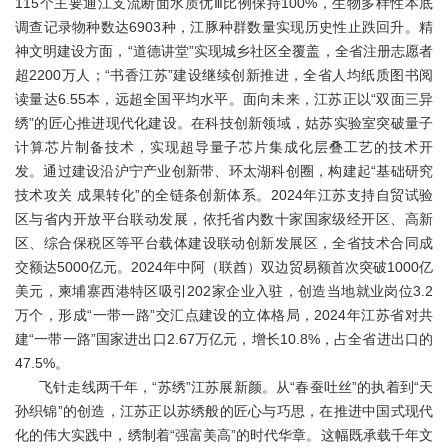
115个主要通江支流断面水质优ⅲ比例保持100%，生物多样性本底
调查记录物种数达6903种，江豚种群数量实现历史性止跌回升。精
神文明建设方面，“道德讲堂”实现城乡社区全覆盖，全省注册志愿者
超2200万人；“书香江苏”建设继续创新推进，全省人均纸质图书阅
读量达6.55本，远超全国平均水平。面向未来，江苏正以“双面三异
绣”的匠心推进现代化建设。在科技创新领域，姑苏实验室突破量子
计算芯片制备技术，实现超导量子芯片集成化层叠工艺的技术开
发。通过建设沿沪宁产业创新带、环太湖科创圈，构建起“基础研究
技术攻关 成果转化”的全链条创新体系。2024年江苏支持自贸试验
区与省内开放平台联动发展，依托省内数十家国家级经开区、高新
区、综合保税区等平台载体建设联动创新发展区，全省技术合同成
交额达5000亿元。2024年中阿（联酋）双边贸易额首次突破1000亿
美元，柬埔寨西港特区吸引202家企业入驻，创造当地就业岗位3.2
万个，形成“一带一路”交汇点建设的立体格局，2024年江苏省对共
建“一带一路”国家进出口2.67万亿元，增长10.8%，占全省进出口的
47.5%。
飞针走线两千年，“苏绣”江苏展新颜。从“春蚕吐丝”的执着到“天
孙织锦”的创造，江苏正以苏绣般的匠心与巧思，在推进中国式现代
化的伟大实践中，绣制着“强富美高”的时代华章。这幅既承载千年文