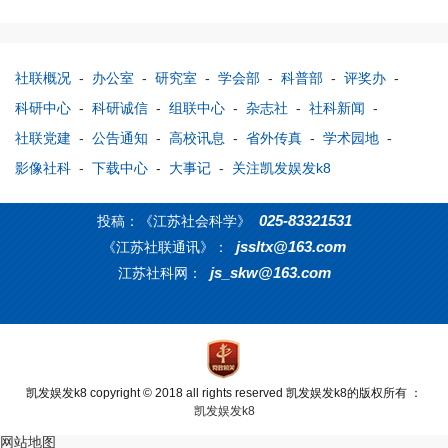
社联概况
-
办公室
-
研究室
-
学会部
-
科普部
-
评奖办
-
科研中心
-
科研诚信
-
组联中心
-
杂志社
-
社科新闻
-
社联党建
-
公告通知
-
高校讯息
-
省外传真
-
学术园地
-
影像社科
-
下载中心
-
大事记
-
关注凯发娱发k8
025-83321531
投稿：《江苏社会科学》
jssltx@163.com
《江苏社联通讯》：
js_skw@163.com
江苏社科网：
凯发娱发k8 copyright © 2018 all rights reserved 凯发娱发k8的版权所有 ：
凯发娱发k8
网站地图