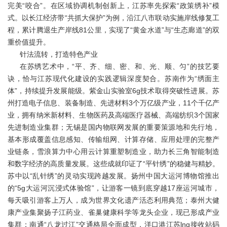
完美“咬合”。在区域协调机制创新上，江苏率先探索“政策绣补”模
式。以长江经济带“共抓大保护”为例，沿江八市联动实施岸线修复工
程，累计腾退生产岸线81公里，实现了“黄金水道”与“生态廊道”的双
重价值提升。
针法流转，打造特色产业
在苏绣艺术中，“平、齐、细、密、和、光、顺、匀”的技艺要
诀，恰与江苏现代化建设的实践逻辑深度契合。苏南作为“绣面主
体”，持续提升发展能级。紫金山实验室6g技术取得突破性进展。苏
州打造电子信息、装备制造、先进材料3个万亿级产业，11个千亿产
业，拥有纳米新材料、生物医药及高端医疗器械、高端纺织3个国家
先进制造业集群；无锡是国内物联网发展的重要策源地和先行地，
基本形成覆盖信息感知、传输组网、计算存储、应用处理的完整产
业链条，雪浪算力中心用云计算重塑制造业，助力长三角智能制造
和数字经济的高质量发展。这些成就印证了“平针绣”的稳健与精妙。
苏中以“乱针绣”的灵动实现跨越发展。扬州中国大运河博物馆推出
的“5g大运河沉浸式体验馆”，让游客一镜到底穿越17座运河城市，
每天吸引游客上万人，成为世界文化遗产活态利用典范；泰州大健
康产业集聚扬子江药业、雀巢健康科学等龙头企业，现已形成产业
集群；南通“八龙过江”交通格局全面成型，洋口港江苏lng接收站码