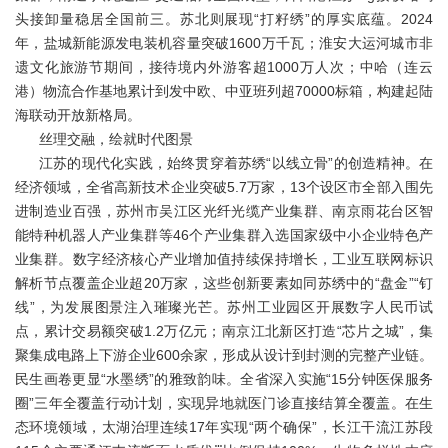
头接卸量稳居全国前三。苏北则展现“打籽绣”的厚实底蕴。2024
年，盐城新能源发电装机容量突破1600万千瓦；淮安大运河城市非
遗文化旅游节期间，接待境内外游客超1000万人次；中哈（连云
港）物流合作基地累计到发中欧、中亚班列超70000标箱，构建起陆
海联动开放新格局。
丝理交融，绘就时代图景
江苏的现代化实践，始终贯穿着苏绣“以线立骨”的创造精神。在
经济领域，全省高新技术企业突破5.7万家，13个设区市全部入围先
进制造业百强，苏州市吴江区光纤光缆产业集群、南京雨花台区智
能特种机器人产业集群等46个产业集群入选国家级中小企业特色产
业集群。数字经济核心产业增加值持续保持增长，工业互联网标识
解析节点覆盖企业超20万家，这些创新要素如同苏绣中的“盘金”“钉
线”，为发展图景注入璀璨光芒。苏州工业园区开展数字人民币试
点，累计交易额突破1.2万亿元；南京江北新区打造“芯片之城”，集
聚集成电路上下游企业600余家，形成从设计到封测的完整产业链。
民生画卷更显“水墨绣”的雅致韵味。全省深入实施“15分钟医保服务
圈”三年全覆盖行动计划，实现异地就医门诊直接结算全覆盖。在生
态环境领域，太湖治理连续17年实现“两个确保”，长江干流江苏段