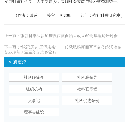
发力打造社会学、人类学原乡，实现社会效益与经济效益相统一。
（作者：葛蓝 校审：李启旺 部门：省社科联研究室）
上一页：
张新科率队参加庆祝西藏自治区成立60周年理论研讨会
下一页：
“铭记历史 展望未来”——传承弘扬新四军革命传统活动在
黄花塘新四军军部纪念馆举行
社联概况
社科联简介
社科联领导
组织机构
社科联章程
大事记
社科促进条例
理事会建设