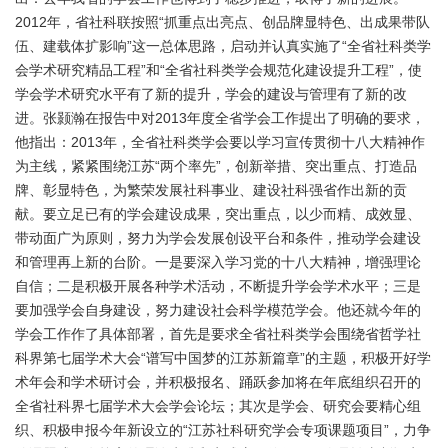
2012年，省社科联按照“抓重点出亮点、创品牌显特色、出成果带队
伍、建载体扩影响”这一总体思路，启动并认真实施了“全省社科类学
会学术研究精品工程”和“全省社科类学会规范化建设提升工程”，使
学会学术研究水平有了新的提升，学会的建设与管理有了新的改
进。张颢瀚在报告中对2013年度全省学会工作提出了明确的要求，
他指出：2013年，全省社科类学会要以学习宣传贯彻十八大精神作
为主线，紧紧围绕江苏“两个率先”，创新举措、突出重点、打造品
牌、彰显特色，为繁荣发展社科事业、建设社科强省作出新的贡
献。要立足已有的学会建设成果，突出重点，以少而精、成效显、
带动面广为原则，努力为学会发展创设平台和条件，推动学会建设
和管理再上新的台阶。一是要深入学习党的十八大精神，增强理论
自信；二是积极开展各种学术活动，不断提升学会学术水平；三是
要加强学会自身建设，努力建设社会科学模范学会。他还就今年的
学会工作作了具体部署，首先是要求全省社科类学会围绕省哲学社
科界第七届学术大会“谱写中国梦的江苏新篇章”的主题，积极开好学
术年会和学术研讨会，并积极报名、踊跃参加将在年底组织召开的
全省社科界七届学术大会学会论坛；其次是学会、研究会要精心组
织、积极申报今年新设立的“江苏社科研究学会专项课题项目”，力争