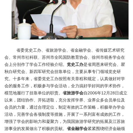
省委党史工办、省旅游学会、省金融学会、省传媒艺术研究
会、常州市社科联、苏州市全民国防教育协会、徐州市税务学会在
会上分别作了学会工作经验介绍。
党史工办
是省周恩来研究会、瞿
秋白研究会、新四军研究会挂靠单位，主要从事专门领域党史研
究。十多年来，省委党史工办按照有关章程和规定，认真做好对学
会的服务工作，积极参与学会活动，全力搞好学好间的学术协作，
模范地履行了挂靠单位的职责。
省旅游学会
自2006年12月28日成立
以来，团结协作、开拓进取，充分发挥学界、业界众多会员单位及
会员的力量，通过合理定位，制定有效的工作策略，积极举办学会
活动，完善学会各项制度等措施，开展了一系列富有成效的工作，
增强了学会的影响力和凝聚力，为我国旅游学研究的拓展及江苏旅
游事业的发展做出了积极的贡献。
省金融学会
紧紧围绕经济金融领