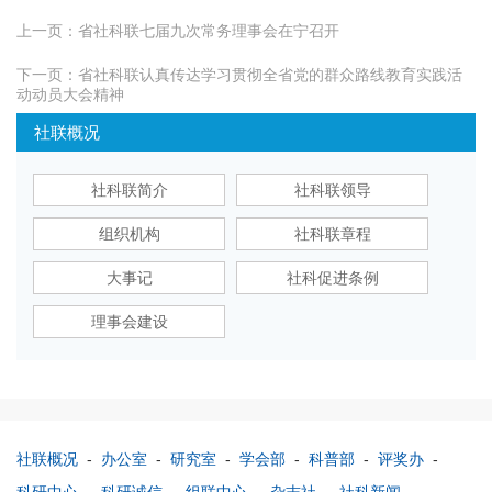
上一页：
省社科联七届九次常务理事会在宁召开
下一页：
省社科联认真传达学习贯彻全省党的群众路线教育实践活
动动员大会精神
社联概况
社科联简介
社科联领导
组织机构
社科联章程
大事记
社科促进条例
理事会建设
社联概况
-
办公室
-
研究室
-
学会部
-
科普部
-
评奖办
-
科研中心
-
科研诚信
-
组联中心
-
杂志社
-
社科新闻
-