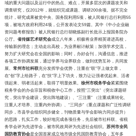
域的重大问题以及运行中的热点、难点，开展多层次的课题攻关和
调查研究，仅2012年，就组织完成课题、调研200余项。据不完全
统计，研究成果被党中央、国务院利用5项，被人民银行总行利用55
项，被地方政府利用24项，公开发表论文59篇。其中《中小企业融
资问题考察报告》被人民银行总行胡晓炼副行长批示上报国务院办
公厅。
省传媒艺术研究会
成立八年来，积极将业界精英请进高校，
传输新的理念；主动走出高校，为业界献计献策；加强学术交流，
努力扩大研究会在全国的影响；同时，办好会刊，沟通信息，推进
各项工作协调发展，通过学界与业界联合，做到优势互补，共同发
展。
常州市社科联
充分发挥学会优势，注重在“联”字上做文章，
在“创”字上给路子，在“扶”字上下功夫，致力让让强者优起来、活者
强起来、弱者活起来，取得了明显效果。
徐州市税务学会
紧紧围绕
税务学会的办会宗旨和税收中心工作，按照“三突出”（突出课题研
究，突出学会建设，突出阵地建设）、“三注重” （注重成果转化、
注重人才培养、注重内外协调）、“三同步”（重点课题和广泛性调研
同步，市县学会组织同步健全，刊物质量与学会影响力同步提升）
的思路，扎实工作，较好地完成各项任务，先后被市社科联、省税
务学会评为先进学会，被市民政局评为先进社会组织。
苏州市全民
国防教育协会
是全国首家成立地市级全民国防教育协会，五年多