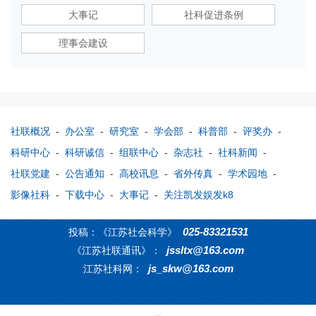
大事记
社科促进条例
理事会建设
社联概况
-
办公室
-
研究室
-
学会部
-
科普部
-
评奖办
-
科研中心
-
科研诚信
-
组联中心
-
杂志社
-
社科新闻
-
社联党建
-
公告通知
-
高校讯息
-
省外传真
-
学术园地
-
影像社科
-
下载中心
-
大事记
-
关注凯发娱发k8
025-83321531
投稿：《江苏社会科学》
jssltx@163.com
《江苏社联通讯》：
js_skw@163.com
江苏社科网：