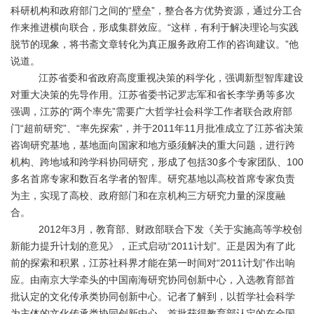
科研机构和政府部门之间的“壁垒”，整合各方优势资源，通过分工合
作来推进横向联合，形成集群效应。“这样，有利于解决理论与实践
脱节的现象，将书斋文章转化为真正服务政府工作的咨询建议。”他
说道。
江苏省委和省政府高度重视决策的科学化，强调新型智库建设
对重大决策的先导作用。江苏省委书记罗志军和省长李学勇等多次
强调，江苏的“两个率先”需要广大哲学社会科学工作者联合政府部
门“超前研究”、“率先探索”，并于2011年11月批准成立了江苏省决策
咨询研究基地，基地面向国家和地方亟须解决的重大问题，进行跨
机构、跨地域和跨学科协同研究，形成了包括30多个专家团队、100
多名首席专家和数百名学者的智库。研究基地以高校首席专家负责
为主，实现了高校、政府部门和在京机构三方研究力量的深度融
合。
2012年3月，教育部、财政部联合下发《关于实施高等学校创
新能力提升计划的意见》，正式启动“2011计划”。正是因为有了此
前的探索和积累，江苏社科界才能在第一时间对“2011计划”作出响
应。由南京大学牵头的中国南海研究协同创新中心，入选教育部首
批认定的文化传承类协同创新中心。记者了解到，以哲学社会科学
为主体的文化传承类协同创新中心，首批获得教育部认定的在全国