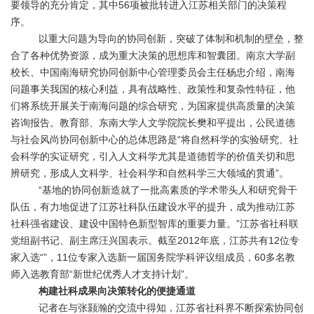
要领导的充分肯定，其中56项被批转进入江苏相关部门的决策程
序。
以重大问题为导向的协同创新，突破了体制和机制的壁垒，整
合了各种优势资源，成为重大决策的思想库和智囊团。南京大学副
校长、中国南海研究协同创新中心管理委员会主任杨忠介绍，南海
问题事关我国的核心利益，具有战略性、政策性和复杂性特征，他
们将系统开展关于南海问题的综合研究，为国家提供高质量的决策
咨询报告。教育部、东南大学人文学院院长樊和平提出，公民道德
与社会风尚协同创新中心的总体思路是“将自然科学的实验研究、社
会科学的实证研究，引入人文科学尤其是道德哲学的价值关切和思
辨研究，形成人文科学、社会科学和自然科学三大领域的贯通”。
“基地的协同创新造就了一批高素质的学术带头人和研究骨干
队伍，有力地促进了江苏社科队伍建设水平的提升，成为推动江苏
社科强省建设、建设中国特色新型智库的重要力量。”江苏省社科联
党组副书记、副主席汪兴国表示。截至2012年底，江苏共有12位专
家入选“”，11位专家入选新一届国务院学科评议组成员，60多名教
师入选教育部“新世纪优秀人才支持计划”。
构建社科成果向决策转化的便捷通道
记者在与张颢瀚的交流中得知，江苏省社科界不断探索协同创