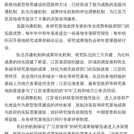
新推动新型智库建设的思路和方法，已经形成了较为成熟的选题沟
通机制、队伍共建机制、成果转化机制和评估调整机制，为江苏乃
至其他省市提供了大量的决策咨询服务。
选题沟通机制。各研究基地发挥专家的专业优势和政府部门的
实践优势，每年年中和年底各提交一份基地专项研究报告；每年组
织召开基地研究成果初稿论证会、研究成果报告会和年度课题研讨
会。
队伍共建机制和成果转化机制。研究队伍的三方共建，为社科
成果的转化搭建了桥梁。江苏基层组织建设、区域协调发展和民生
幸福等研究基地的成果，转化为相关政府部门的实际政策；江苏民
营经济、农业现代化和城乡一体化等研究基地，在总结各地经验的
基础上为地方发展提供支持；江苏沿海发展、服务型政府等研究基
地则直接参与了江苏省委组织的“876”工程和地方公务员培训。
评估调整机制。江苏省社科联坚持把领导批示、进入决策和产
生效益作为新型智库建设的评价标准，鼓励决策咨询研究基地成果
与政府的实际需要接轨，抓好研究报告前期指导、中期督查和后期
再提炼，在各研究基地实行同行专家评审制度。
良好的机制保证了“江苏智库”的研究成果能够迅速进入决策视
野，哲学社会科学研究成果的转化率和应用率大大提升。“决策咨询