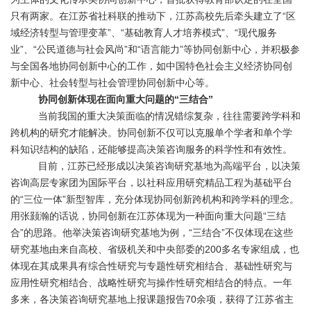
只有两家。在江苏省社科联的推动下，江苏高校先后牵头建立了“区
域经济转型与管理变革”、“基础教育人才培养模式”、“现代服务
业”、“公民道德与社会风尚”和“语言能力”等协同创新中心，并积极参
与全国各地协同创新中心的工作，如中国特色社会主义经济协同创
新中心、社会转型与社会管理协同创新中心等。
协同创新体现在面向重大问题的“三结合”
当前我国的重大决策面临的情况错综复杂，往往需要跨学科和
跨机构的研究才能解决。协同创新不仅可以克服单个学者和单个学
科知识结构的缺陷，还能够提高决策咨询服务的科学性和有效性。
目前，江苏已经形成以决策咨询研究基地为高端平台，以决策
咨询高层专家团为国际平台，以社科应用研究精品工程为基础平台
的“三位一体”新型智库，充分体现协同创新跨机构和跨学科的理念。
用张颢瀚的话说，协同创新在江苏体现为一种面向重大问题“三结
合”的思路。他举决策咨询研究基地为例，“三结合”不仅体现在这些
研究基地由来自高校、省级机关和中央部委的200多名专家组成，也
体现在其成果具有综合性研究与专题性研究相结合、基础性研究与
应用性研究相结合、战略性研究与操作性研究相结合的特点。一年
多来，各决策咨询研究基地上报课题报告70余项，获得了江苏省主