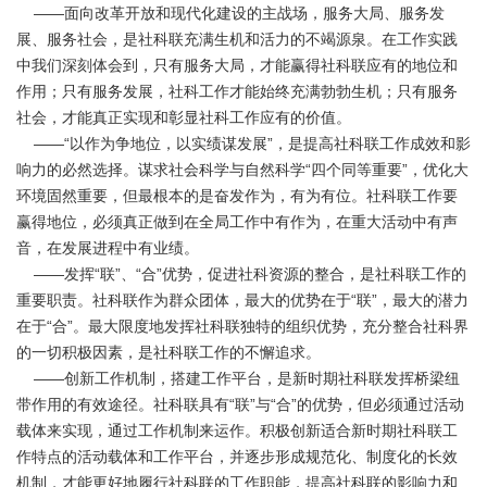
——面向改革开放和现代化建设的主战场，服务大局、服务发
展、服务社会，是社科联充满生机和活力的不竭源泉。在工作实践
中我们深刻体会到，只有服务大局，才能赢得社科联应有的地位和
作用；只有服务发展，社科工作才能始终充满勃勃生机；只有服务
社会，才能真正实现和彰显社科工作应有的价值。
——“以作为争地位，以实绩谋发展”，是提高社科联工作成效和影
响力的必然选择。谋求社会科学与自然科学“四个同等重要”，优化大
环境固然重要，但最根本的是奋发作为，有为有位。社科联工作要
赢得地位，必须真正做到在全局工作中有作为，在重大活动中有声
音，在发展进程中有业绩。
——发挥“联”、“合”优势，促进社科资源的整合，是社科联工作的
重要职责。社科联作为群众团体，最大的优势在于“联”，最大的潜力
在于“合”。最大限度地发挥社科联独特的组织优势，充分整合社科界
的一切积极因素，是社科联工作的不懈追求。
——创新工作机制，搭建工作平台，是新时期社科联发挥桥梁纽
带作用的有效途径。社科联具有“联”与“合”的优势，但必须通过活动
载体来实现，通过工作机制来运作。积极创新适合新时期社科联工
作特点的活动载体和工作平台，并逐步形成规范化、制度化的长效
机制，才能更好地履行社科联的工作职能，提高社科联的影响力和