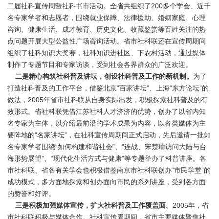
二届社科宣传周暨社科书市活动。全省共组织了200多个学会、近千
名专家学者和志愿者，围绕就业保障、法律援助、婚姻家庭、心理
咨询、健康生活、成才教育、历史文化、收藏鉴赏等百姓关注的热
点问题开展大型公益性广场咨询活动。省市社科联还在宣传周期间
组织了社科知识大奖赛，社科知识进社区、下农村活动，通过媒体
制作了专题节目和专家访谈，受到社会各界群众的广泛欢迎。
二是精心构筑社科普及讲坛，创设社科普及工作的新机制。
为了
打造社科普及的工作平台，借鉴北京“百家讲坛”、上海“东方论坛”的
做法，2005年省市社科联从自身实际出发，积极探索社科普及的有
效形式。省社科联凭借江苏社科人才济济的优势，创办了以省内知
名专家为主体，以介绍最前沿的学术成果为内容，以各类媒体为主
要阵地的“名家讲坛”，在社科宣传周期间正式启动，先后邀请一批知
名专家学者围绕“如何构建和谐社会”、“连战、宋楚瑜访问大陆与台
海形势展望”、“现代化生活方式与健康”等专题举办了科普讲座。各
市社科联、省各有关学会也积极借鉴南京市社科联创办“市民学堂”的
成功模式，多方面地探索和创办面向市民的系列讲座，受到各方面
的赞誉和好评。
三是积极加强媒体宣传，扩大社科普及工作覆盖面。
2005年，省
市社科联积极与媒体合作。社科宣传周期间，省市主要媒体聚焦社