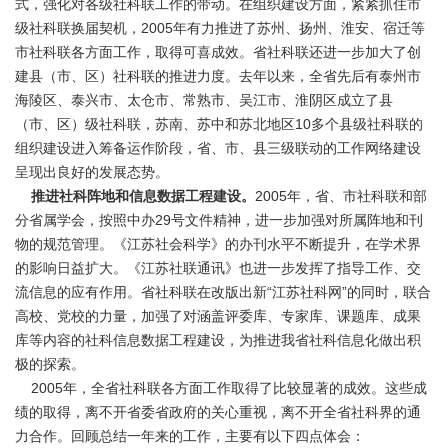
式，强化对各级社科联工作的带动。在组织建设方面，紧紧抓住市
级社科联换届契机，2005年有力推进了苏州、扬州、淮安、宿迁等
市社科联各方面工作，取得可喜成效。省社科联还进一步加大了创
建县（市、区）社科联的推进力度。去年以来，全省先后有泰州市
海陵区、泰兴市、太仓市、常熟市、吴江市、淮阴区成立了县
（市、区）级社科联，苏南、苏中和苏北地区10多个县级社科联的
组织建设进入筹备运作阶段，省、市、县三级联动的工作网络建设
呈现出良好的发展态势。
推进社科阵地和信息数据工程建设。
2005年，省、市社科联和部
分省属学会，按照中办29号文件精神，进一步加强对所属阵地和刊
物的规范管理。《江苏社会科学》的办刊水平不断提升，在学术界
的影响日益扩大。《江苏社联通讯》也进一步发挥了指导工作、交
流信息的应有作用。省社科联在改版出新“江苏社科网”的同时，联合
高校、党校的力量，加强了对涵盖评委库、专家库、课题库、成果
库等内容的社科信息数据工程建设，为推进我省社科信息化做出积
极的探索。
2005年，全省社科联各方面工作取得了比较显著的成效。这些成
绩的取得，离不开省委省政府的关心重视，离不开全省社科界的通
力合作。回顾总结一年来的工作，主要有以下四点体会：