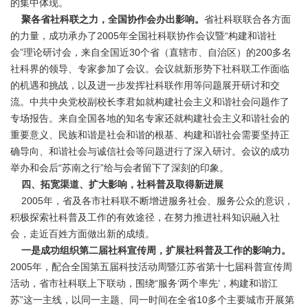
的集中体现。
聚各省社科联之力，全国协作会办出影响。
省社科联联合各方面
的力量，成功承办了2005年全国社科联协作会议暨“构建和谐社
会”理论研讨会，来自全国近30个省（直辖市、自治区）的200多名
社科界的领导、专家参加了会议。会议就新形势下社科联工作面临
的机遇和挑战，以及进一步发挥社科联作用等问题展开研讨和交
流。中共中央党校副校长李君如就构建社会主义和谐社会问题作了
专场报告。来自全国各地的知名专家还就构建社会主义和谐社会的
重要意义、民族和谐是社会和谐的根基、构建和谐社会需要坚持正
确导向、和谐社会与诚信社会等问题进行了深入研讨。会议的成功
举办和会后“苏南之行”给与会者留下了深刻的印象。
四、拓宽渠道、扩大影响，社科普及取得新进展
2005年，省及各市社科联不断增进服务社会、服务公众的意识，
积极探索社科普及工作的有效途径，在努力推进社科知识融入社
会，走近百姓方面做出新的成绩。
一是成功组织第二届社科宣传周，扩展社科普及工作的影响力。
2005年，配合全国第五届科技活动周暨江苏省第十七届科普宣传周
活动，省市社科联上下联动，围绕“服务‘两个率先’，构建和谐江
苏”这一主线，以同一主题、同一时间在全省10多个主要城市开展第