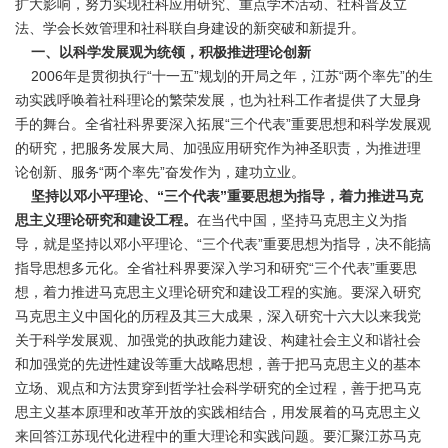
扩大影响，努力实现社科应用研究、重点学术活动、社科普及立
法、学会长效管理和社科联自身建设的新突破和新提升。
一、以科学发展观为统领，积极推进理论创新
2006年是贯彻执行“十一五”规划的开局之年，江苏“两个率先”的生
动实践呼唤着社科理论的繁荣发展，也为社科工作者提供了大显身
手的舞台。全省社科界要深入拓展“三个代表”重要思想和科学发展观
的研究，把服务发展大局、加强应用研究作为神圣职责，为推进理
论创新、服务“两个率先”奋发作为，建功立业。
坚持以邓小平理论、“三个代表”重要思想为指导，着力推进马克
思主义理论研究和建设工程。
在当代中国，坚持马克思主义为指
导，就是坚持以邓小平理论、“三个代表”重要思想为指导，决不能搞
指导思想多元化。全省社科界要深入学习和研究“三个代表”重要思
想，着力推进马克思主义理论研究和建设工程的实施。要深入研究
马克思主义中国化的历程及其三大成果，深入研究十六大以来我党
关于科学发展观、加强党的执政能力建设、构建社会主义和谐社会
和加强党的先进性建设等重大战略思想，善于把马克思主义的基本
立场、观点和方法贯穿到哲学社会科学研究的全过程，善于把马克
思主义基本原理和改革开放的实践相结合，用发展着的马克思主义
来回答江苏现代化进程中的重大理论和实践问题。要汇聚江苏马克