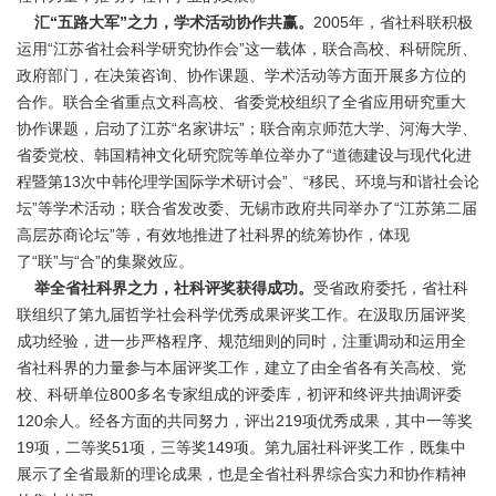
汇“五路大军”之力，学术活动协作共赢。
2005年，省社科联积极
运用“江苏省社会科学研究协作会”这一载体，联合高校、科研院所、
政府部门，在决策咨询、协作课题、学术活动等方面开展多方位的
合作。联合全省重点文科高校、省委党校组织了全省应用研究重大
协作课题，启动了江苏“名家讲坛”；联合南京师范大学、河海大学、
省委党校、韩国精神文化研究院等单位举办了“道德建设与现代化进
程暨第13次中韩伦理学国际学术研讨会”、“移民、环境与和谐社会论
坛”等学术活动；联合省发改委、无锡市政府共同举办了“江苏第二届
高层苏商论坛”等，有效地推进了社科界的统筹协作，体现
了“联”与“合”的集聚效应。
举全省社科界之力，社科评奖获得成功。
受省政府委托，省社科
联组织了第九届哲学社会科学优秀成果评奖工作。在汲取历届评奖
成功经验，进一步严格程序、规范细则的同时，注重调动和运用全
省社科界的力量参与本届评奖工作，建立了由全省各有关高校、党
校、科研单位800多名专家组成的评委库，初评和终评共抽调评委
120余人。经各方面的共同努力，评出219项优秀成果，其中一等奖
19项，二等奖51项，三等奖149项。第九届社科评奖工作，既集中
展示了全省最新的理论成果，也是全省社科界综合实力和协作精神