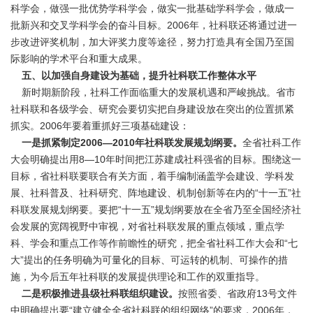
科学会，做强一批优势学科学会，做实一批基础学科学会，做成一
批新兴和交叉学科学会的奋斗目标。2006年，社科联还将通过进一
步改进评奖机制，加大评奖力度等途径，努力打造具有全国乃至国
际影响的学术平台和重大成果。
五、以加强自身建设为基础，提升社科联工作整体水平
新时期新阶段，社科工作面临重大的发展机遇和严峻挑战。省市
社科联和各级学会、研究会要切实把自身建设放在突出的位置抓紧
抓实。2006年要着重抓好三项基础建设：
一是抓紧制定2006—2010年社科联发展规划纲要。
全省社科工作
大会明确提出用8—10年时间把江苏建成社科强省的目标。围绕这一
目标，省社科联要联合有关方面，着手编制涵盖学会建设、学科发
展、社科普及、社科研究、阵地建设、机制创新等在内的“十一五”社
科联发展规划纲要。要把“十一五”规划纲要放在全省乃至全国经济社
会发展的宽阔视野中审视，对省社科联发展的重点领域，重点学
科、学会和重点工作等作前瞻性的研究，把全省社科工作大会和“七
大”提出的任务明确为可量化的目标、可运转的机制、可操作的措
施，为今后五年社科联的发展提供理论和工作的双重指导。
二是积极推进县级社科联组织建设。
按照省委、省政府13号文件
中明确提出要“建立健全全省社科联的组织网络”的要求，2006年，