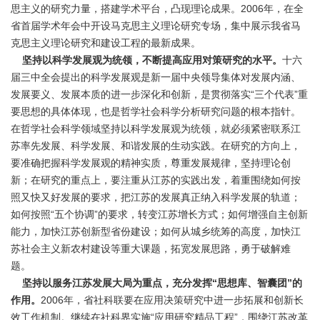
思主义的研究力量，搭建学术平台，凸现理论成果。2006年，在全
省首届学术年会中开设马克思主义理论研究专场，集中展示我省马
克思主义理论研究和建设工程的最新成果。
坚持以科学发展观为统领，不断提高应用对策研究的水平。
十六
届三中全会提出的科学发展观是新一届中央领导集体对发展内涵、
发展要义、发展本质的进一步深化和创新，是贯彻落实“三个代表”重
要思想的具体体现，也是哲学社会科学分析研究问题的根本指针。
在哲学社会科学领域坚持以科学发展观为统领，就必须紧密联系江
苏率先发展、科学发展、和谐发展的生动实践。在研究的方向上，
要准确把握科学发展观的精神实质，尊重发展规律，坚持理论创
新；在研究的重点上，要注重从江苏的实践出发，着重围绕如何按
照又快又好发展的要求，把江苏的发展真正纳入科学发展的轨道；
如何按照“五个协调”的要求，转变江苏增长方式；如何增强自主创新
能力，加快江苏创新型省份建设；如何从城乡统筹的高度，加快江
苏社会主义新农村建设等重大课题，拓宽发展思路，勇于破解难
题。
坚持以服务江苏发展大局为重点，充分发挥“思想库、智囊团”的
作用。
2006年，省社科联要在应用决策研究中进一步拓展和创新长
效工作机制。继续在社科界实施“应用研究精品工程”，围绕江苏改革