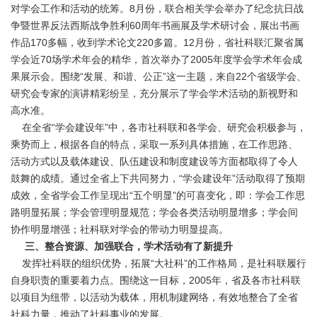
对学会工作和活动的统筹。8月份，联合相关学会举办了纪念抗日战
争暨世界反法西斯战争胜利60周年书画展及学术研讨会，展出书画
作品170多幅，收到学术论文220多篇。12月份，省社科联汇聚省属
学会近70场学术年会的精华，首次举办了2005年度学会学术年会成
果展示会。围绕“发展、和谐、公正”这一主题，来自22个省级学会、
研究会专家的演讲精彩纷呈，充分展示了学会学术活动的新视野和
高水准。
在全省“学会建设年”中，各市社科联和各学会、研究会积极参与，
乘势而上，根据各自的特点，采取一系列具体措施，在工作思路、
活动方式以及载体建设、队伍建设和制度建设等方面都取得了令人
鼓舞的成绩。通过全省上下共同努力，“学会建设年”活动取得了预期
成效，全省学会工作呈现出“五个明显”的可喜变化，即：学会工作思
路明显拓展；学会管理明显规范；学会各类活动明显增多；学会间
协作明显增强；社科联对学会的带动力明显提高。
三、整合资源、加强联合，学术活动有了新提升
发挥社科联的组织优势，拓展“大社科”的工作格局，是社科联履行
自身职责的重要着力点。围绕这一目标，2005年，省及各市社科联
以项目为纽带，以活动为载体，用机制建网络，有效地整合了全省
社科力量，推动了社科事业的发展。