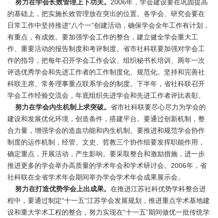
努力在学会长效管理上下功夫。
2006年，学会建设要在巩固提高
的基础上，把实施长效管理放在突出的位置。各学会、研究会要在
日常工作中坚持推进“八个一”创建活动，确保学会全年工作有计划，
有重点，有成效。要加强学会工作的整合，建立健全学会重大工
作、重要活动的报告制度和考评制度。省市社科联要加强对学会工
作的指导，把每年召开学会工作会议、组织秘书长培训、两年一次
评选优秀学会和先进工作者的工作制度化、规范化。坚持和完善社
科联主席、常务理事重点联系学会的制度。下半年，省社科联召开
学会工作经验交流会，年底组织先进学会和先进工作者评比表彰。
努力在学会内生机制上求突破。
省市社科联要尽心尽力为学会的
建设和发展优化环境，创造条件，搭建平台。要通过创新机制，整
合力量，增强学会的造血功能和内生机制。要推进和规范学会协作
制度的运作机制，经管、文史、哲教三个协作组要发挥职能作用，
确定重点，开展活动，产生影响。要采取整合和激励措施，进一步
推进更多的学会举办高质量的学术年会和学术研讨会。2006年，省
社科联在全省学术年会期间举办学会学术年会成果展示会。
努力在打造优势学会上出成果。
在推进江苏社科优势学科整合进
程中，要通过制定“十一五”江苏学会发展规划，推进重点学术基地建
设和重大学术工程的整合，努力实现在“十一五”期间做优一批传统学