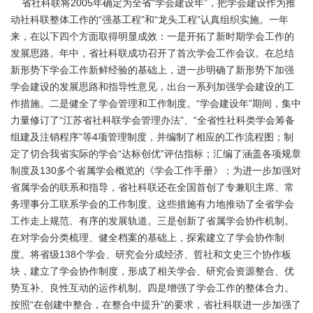
省社科联将2005年确定为全省“学会建设年”，把学会建设作为推
动社科联整体工作的“强基工程”和“龙头工程”认真组织实施。一年
来，在以下四个方面取得明显成效：一是开拓了新时期学会工作的
发展思路。年中，省社科联成功召开了首次学会工作会议。在总结
新形势下学会工作新鲜经验的基础上，进一步明确了新形势下加强
学会建设的发展思路和指导性意见，出台一系列加强学会建设的工
作措施。二是健全了学会管理和工作制度。“学会建设年”期间，集中
力量修订了“江苏省社科联学会管理办法”、“全省性社科类学会筹备
组建及注销程序”等4项管理制度，并编制了相应的工作流程图；制
定了切合我省实际的学会“达标创优”评估指标；汇编了涵盖各项规章
制度及130多个省属学会概览的《学会工作手册》；为进一步加强对
省属学会的联系和指导，省社科联还在全国首创了专兼职主席、常
务理事分工联系学会的工作制度。这些措施有力地推动了全省学会
工作走上规范、有序的发展轨道。三是创新了省属学会协作机制。
在对学会分类梳理、健全档案的基础上，探索建立了学会协作制
度。将省级138个学会、研究会分成经济、哲社和文史三个协作板
块，建立了学会协作制度，形成了相关学会、研究会资源整合、优
势互补、良性互动的运作机制。四是增强了学会工作的整体合力。
按照“在创建中整合，在整合中提升”的要求，省社科联进一步加强了