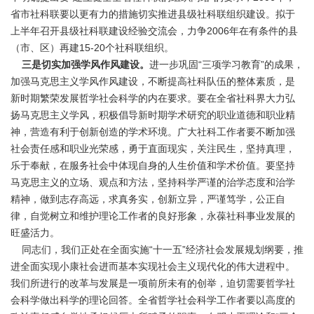
省市社科联要以更有力的措施切实推进县级社科联组织建设。拟于
上半年召开县级社科联建设经验交流会，力争2006年在有条件的县
（市、区）再建15-20个社科联组织。
三是切实加强学风作风建设。
进一步巩固“三项学习教育”的成果，
加强马克思主义学风作风建设，不断提高社科队伍的整体素质，是
新时期繁荣发展哲学社会科学的内在要求。要在全省社科界大力弘
扬马克思主义学风，积极倡导新时期学术研究的职业道德和职业精
神，营造有利于创新创造的学术环境。广大社科工作者要不断加强
社会责任感和职业光荣感，勇于直面现实，关注民生，坚持真理，
乐于奉献，在服务社会中体现自身的人生价值和学术价值。要坚持
马克思主义的立场、观点和方法，坚持科学严谨的治学态度和治学
精神，做到志存高远，求真务实，创新立异，严谨笃学，公正自
律，自觉树立和维护理论工作者的良好形象，永葆社科事业发展的
旺盛活力。
同志们，我们正处在全面实施“十一五”经济社会发展规划纲要，推
进全面实现小康社会进而基本实现社会主义现代化的伟大进程中。
我们所进行的改革与发展是一项前所未有的创举，迫切需要哲学社
会科学做出科学的理论回答。全省哲学社会科学工作者要以高度的