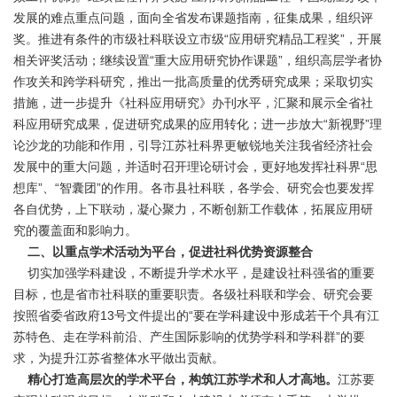
发展的难点重点问题，面向全省发布课题指南，征集成果，组织评
奖。推进有条件的市级社科联设立市级“应用研究精品工程奖”，开展
相关评奖活动；继续设置“重大应用研究协作课题”，组织高层学者协
作攻关和跨学科研究，推出一批高质量的优秀研究成果；采取切实
措施，进一步提升《社科应用研究》办刊水平，汇聚和展示全省社
科应用研究成果，促进研究成果的应用转化；进一步放大“新视野”理
论沙龙的功能和作用，引导江苏社科界更敏锐地关注我省经济社会
发展中的重大问题，并适时召开理论研讨会，更好地发挥社科界“思
想库”、“智囊团”的作用。各市县社科联，各学会、研究会也要发挥
各自优势，上下联动，凝心聚力，不断创新工作载体，拓展应用研
究的覆盖面和影响力。
二、以重点学术活动为平台，促进社科优势资源整合
切实加强学科建设，不断提升学术水平，是建设社科强省的重要
目标，也是省市社科联的重要职责。各级社科联和学会、研究会要
按照省委省政府13号文件提出的“要在学科建设中形成若干个具有江
苏特色、走在学科前沿、产生国际影响的优势学科和学科群”的要
求，为提升江苏省整体水平做出贡献。
精心打造高层次的学术平台，构筑江苏学术和人才高地。
江苏要