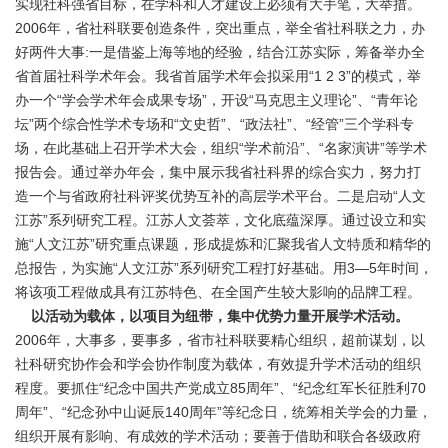
实现社科强省目标，在学科和人才建设上必须有大手笔，大举措。
2006年，省社科联要创造条件，突出重点，举全省社科联之力，办
好两件大事:一是借鉴上海等地的经验，结合江苏实际，筹备举办全
省首届社科学术年会。我省首届学术年会拟采用“1 2 3”的模式，举
办一个“学会学术年会成果专场”，开设“马克思主义理论”、“青年论
坛”两个综合性学术专场和“文史哲”、“政法社”、“经管”三个学科专
场，在此基础上召开学术大会，组织“学术前沿”、“名家演讲”等学术
报告会。通过举办年会，集中展示我省社科界的综合实力，努力打
造一个与省政府社科评奖优势互补的高层学术平台。二是启动“人文
江苏”系列研究工程。江苏人文荟萃，文化底蕴深厚。通过设立和实
施“人文江苏”研究重点课题，形成提炼和汇聚我省人文特质和精华的
总报告，为实施“人文江苏”系列研究工程打好基础。用3—5年时间，
将该项工程做成具有江苏特色、在全国产生较大影响的品牌工程。
以活动为载体，以项目为纽带，集中优势力量开展学术活动。
2006年，大事多，要事多，省市社科联要精心组织，超前谋划，以
社科研究协作会和学会协作制度为载体，有效提升学术活动的组织
程度。要抓住“纪念中国共产党成立85周年”、“纪念红军长征胜利70
周年”、“纪念孙中山诞辰140周年”等纪念日，统筹相关学会的力量，
组织开展有影响、有成效的学术活动；要善于借助和联合各级政府