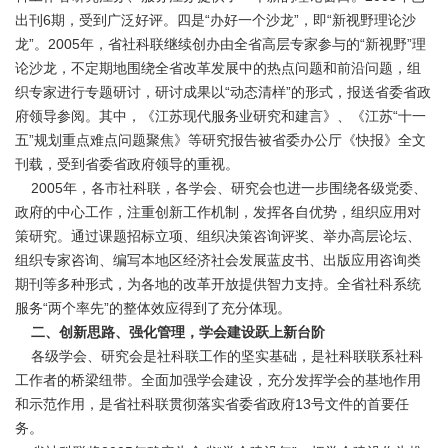
出刊6期，受到广泛好评。四是“办好一个沙龙”，即“新视野理论沙
龙”。2005年，省社科联继续创办由全省高层专家参与的“新视野”理
论沙龙，不定期地围绕全省改革发展中的热点问题和前沿问题，组
织专家进行专题研讨，研讨成果以“动态清样”的形式，报送省委省政
府领导参阅。其中，《江苏现代服务业研究和建言》、《江苏“十一
五”规划重点难点问题聚焦》等研究报告被省委办公厅《快报》全文
刊载，受到省委省政府领导的重视。
2005年，各市社科联，各学会、研究会也进一步围绕各级党委、
政府的中心工作，注重创新工作机制，发挥各自优势，组织应用对
策研究。通过课题招标立项、组织决策咨询评奖、举办高层论坛、
组织专家咨询、编写本地区经济社会发展蓝皮书、出版应用咨询类
期刊等多种形式，为各地的改革开放提供智力支持。全省社科系统
服务“两个率先”的整体效应得到了充分体现。
二、创新思路、强化管理，学会建设跃上新台阶
各级学会、研究会是社科联工作的坚实基础，是社科联联系社科
工作者的桥梁纽带。全面加强学会建设，充分发挥学会的基地作用
和示范作用，是省社科联贯彻落实省委省政府13号文件的首要任
务。