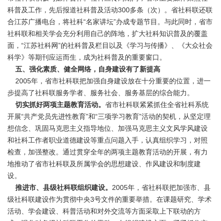
科普及工作，先后报道社科普及活动300多条（次）。省社科联还联
合江苏广播电台，将社科“名家讲坛”办成专题节目。与此同时，省市
社科联和相关学会充分利用自己的阵地，扩大社科知识普及的覆盖
面，“江苏社科网”的社科普及栏目以及《学习与传播》、《大众社会
科学》等期刊应运而生，成为社科普及的重要窗口。
五、强化素质、健全网络，自身建设有了新提高
2005年，省市社科联把加强自身建设放在十分重要的位置，进一
步提高了社科联服务学者、服务社会、服务基层的综合能力。
切实抓好两项主题教育活动。
省市社科联紧紧抓住全省社科系统
开展“共产党员先进性教育”和“三项学习教育”活动的契机，从坚定理
想信念、巩固马克思主义指导地位、加强马克思主义文风学风建设
和社科工作者职业道德建设等重点问题入手，认真组织学习，对照
检查，加强整改。通过贯穿全年的两项主题教育活动的开展，有力
地推动了省市社科联及所属学会的思想建设、作风建设和制度建
设。
推进市、县级社科联组织建设。
2005年，省社科联把加强市、县
级社科联建设作为贯彻中央3号文件的重要举措。在课题研究、学术
活动、学会建设、科普活动和对外交流等方面采取上下联动的方