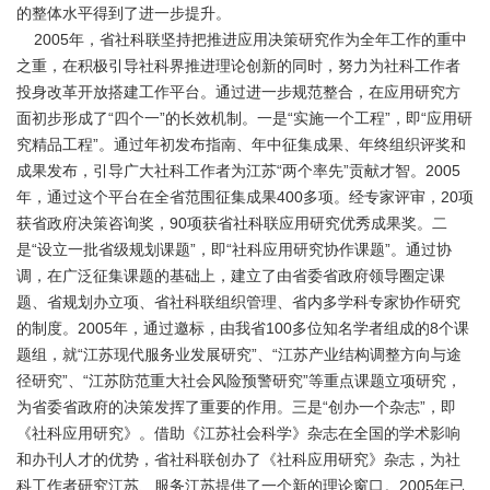
的整体水平得到了进一步提升。
2005年，省社科联坚持把推进应用决策研究作为全年工作的重中
之重，在积极引导社科界推进理论创新的同时，努力为社科工作者
投身改革开放搭建工作平台。通过进一步规范整合，在应用研究方
面初步形成了“四个一”的长效机制。一是“实施一个工程”，即“应用研
究精品工程”。通过年初发布指南、年中征集成果、年终组织评奖和
成果发布，引导广大社科工作者为江苏“两个率先”贡献才智。2005
年，通过这个平台在全省范围征集成果400多项。经专家评审，20项
获省政府决策咨询奖，90项获省社科联应用研究优秀成果奖。二
是“设立一批省级规划课题”，即“社科应用研究协作课题”。通过协
调，在广泛征集课题的基础上，建立了由省委省政府领导圈定课
题、省规划办立项、省社科联组织管理、省内多学科专家协作研究
的制度。2005年，通过邀标，由我省100多位知名学者组成的8个课
题组，就“江苏现代服务业发展研究”、“江苏产业结构调整方向与途
径研究”、“江苏防范重大社会风险预警研究”等重点课题立项研究，
为省委省政府的决策发挥了重要的作用。三是“创办一个杂志”，即
《社科应用研究》。借助《江苏社会科学》杂志在全国的学术影响
和办刊人才的优势，省社科联创办了《社科应用研究》杂志，为社
科工作者研究江苏、服务江苏提供了一个新的理论窗口。2005年已