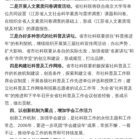
二是开展人文素质问卷调查活动。
省社科联将联合南京大学等单
位共同设置《江苏省人文社会科学素质与需求调查》课题和问卷。
在组织全省人文素质问卷调查的基础上，形成《江苏省人文素质现
状及对策》的课题报告。
三是办好多种形式的社科普及讲坛。
省市社科联要抓住“科普推进
年”的有利契机，继续组织开展第三届社科宣传周活动，办出声势，
扩大影响。省市社科联要从各自的实际出发，加强省级“名家讲坛”和
各市“市民学堂”的创立和建设，形成规范，打出品牌。
四是构建社科普及工作网络。
省市社科联要积极探索社科普及工
作的长效机制建设，创造条件，探索和建立省、市社科普及工作联
席会议制度；开展各级社科普及工作先进单位评选和授牌工作；建
立社科普及工作网络和招募志愿者的试点工作等，为全省“社科普及
年”的推进和下半年召开全省社科普及工作会议创造经验，形成示
范，做出贡献。
四、以创新机制为重点，增加学会工作活力
创新工作机制，加强学会建设，是社科联工作的永恒主题和工作
常态。2006年，要进一步巩固“学会建设年”成果，常抓不懈，一着
不让，推动学会工作的有序和可持续发展。