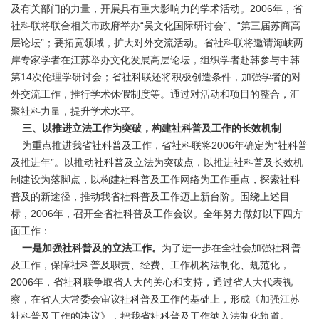
及有关部门的力量，开展具有重大影响力的学术活动。2006年，省
社科联将联合相关市政府举办“吴文化国际研讨会”、“第三届苏商高
层论坛”；要拓宽领域，扩大对外交流活动。省社科联将邀请海峡两
岸专家学者在江苏举办文化发展高层论坛，组织学者赴韩参与中韩
第14次伦理学研讨会；省社科联还将积极创造条件，加强学者的对
外交流工作，推行学术休假制度等。通过对活动和项目的整合，汇
聚社科力量，提升学术水平。
三、以推进立法工作为突破，构建社科普及工作的长效机制
为重点推进我省社科普及工作，省社科联将2006年确定为“社科普
及推进年”。以推动社科普及立法为突破点，以推进社科普及长效机
制建设为落脚点，以构建社科普及工作网络为工作重点，探索社科
普及的新途径，推动我省社科普及工作迈上新台阶。围绕上述目
标，2006年，召开全省社科普及工作会议。全年努力做好以下四方
面工作：
一是加强社科普及的立法工作。
为了进一步在全社会加强社科普
及工作，保障社科普及职责、经费、工作机构法制化、规范化，
2006年，省社科联争取省人大的关心和支持，通过省人大代表视
察，在省人大常委会审议社科普及工作的基础上，形成《加强江苏
社科普及工作的决议》，把我省社科普及工作纳入法制化轨道。