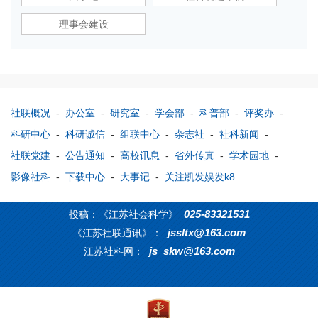
理事会建设
社联概况
-
办公室
-
研究室
-
学会部
-
科普部
-
评奖办
-
科研中心
-
科研诚信
-
组联中心
-
杂志社
-
社科新闻
-
社联党建
-
公告通知
-
高校讯息
-
省外传真
-
学术园地
-
影像社科
-
下载中心
-
大事记
-
关注凯发娱发k8
025-83321531
投稿：《江苏社会科学》
jssltx@163.com
《江苏社联通讯》：
js_skw@163.com
江苏社科网：