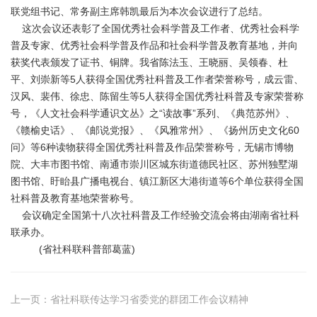
联党组书记、常务副主席韩凯最后为本次会议进行了总结。
这次会议还表彰了全国优秀社会科学普及工作者、优秀社会科学
普及专家、优秀社会科学普及作品和社会科学普及教育基地，并向
获奖代表颁发了证书、铜牌。我省陈法玉、王晓丽、吴领春、杜
平、刘崇新等5人获得全国优秀社科普及工作者荣誉称号，成云雷、
汉风、裴伟、徐忠、陈留生等5人获得全国优秀社科普及专家荣誉称
号，《人文社会科学通识文丛》之“读故事”系列、《典范苏州》、
《赣榆史话》、《邮说党报》、《风雅常州》、《扬州历史文化60
问》等6种读物获得全国优秀社科普及作品荣誉称号，无锡市博物
院、大丰市图书馆、南通市崇川区城东街道德民社区、苏州独墅湖
图书馆、盱眙县广播电视台、镇江新区大港街道等6个单位获得全国
社科普及教育基地荣誉称号。
会议确定全国第十八次社科普及工作经验交流会将由湖南省社科
联承办。
(省社科联科普部葛蓝)
上一页：
省社科联传达学习省委党的群团工作会议精神