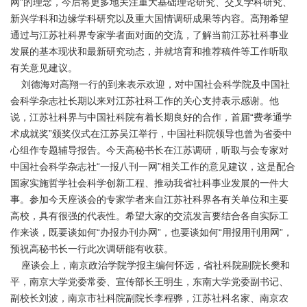
网”的理念，今后将更多地关注重大基础理论研究、交叉学科研究、
新兴学科和边缘学科研究以及重大国情调研成果等内容。高翔希望
通过与江苏社科界专家学者面对面的交流，了解当前江苏社科事业
发展的基本现状和最新研究动态，并就培育和推荐稿件等工作听取
有关意见建议。
刘德海对高翔一行的到来表示欢迎，对中国社会科学院及中国社
会科学杂志社长期以来对江苏社科工作的关心支持表示感谢。他
说，江苏社科界与中国社科院有着长期良好的合作，首届“费孝通学
术成就奖”颁奖仪式在江苏吴江举行，中国社科院领导也曾为省委中
心组作专题辅导报告。今天高秘书长在江苏调研，听取与会专家对
中国社会科学杂志社“一报八刊一网”相关工作的意见建议，这是配合
国家实施哲学社会科学创新工程、推动我省社科事业发展的一件大
事。参加今天座谈会的专家学者来自江苏社科界各有关单位和主要
高校，具有很强的代表性。希望大家的交流发言要结合各自实际工
作来谈，既要谈如何“办报办刊办网”，也要谈如何“用报用刊用网”，
预祝高秘书长一行此次调研能有收获。
座谈会上，南京政治学院学报主编何怀远，省社科院副院长樊和
平，南京大学党委常委、宣传部长王明生，东南大学党委副书记、
副校长刘波，南京市社科院副院长李程骅，江苏社科名家、南京农