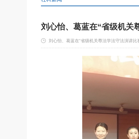
刘心怡、葛蓝在“省级机关
刘心怡、葛蓝在“省级机关尊法学法守法演讲比赛