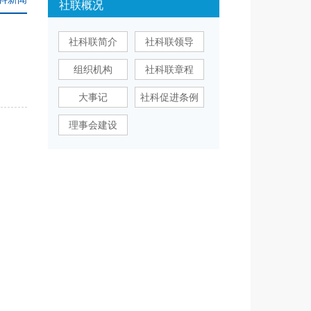
社联概况
社科联简介
社科联领导
组织机构
社科联章程
大事记
社科促进条例
理事会建设