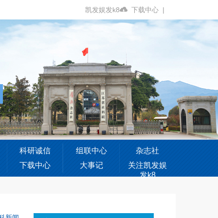
凯发娱发k8
下载中心
|
科研诚信
组联中心
杂志社
下载中心
大事记
关注凯发娱
发k8
科新闻