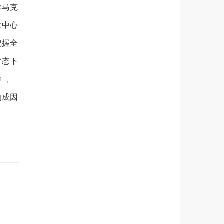
学马克
政中心
把握全
常态下
》、
的成因