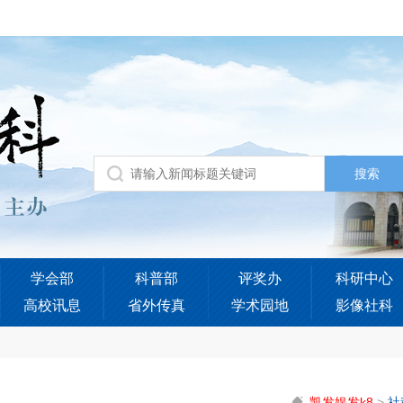
学会部
科普部
评奖办
科研中心
高校讯息
省外传真
学术园地
影像社科
凯发娱发k8
>
社