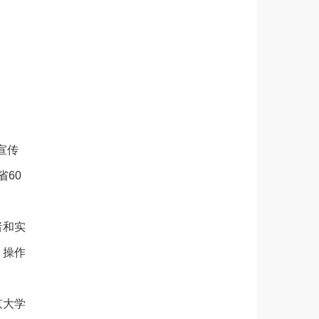
宣传
60
者和实
、操作
京大学