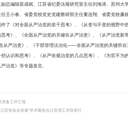
社副总编辑苗成斌、江苏省纪委法规研究室主任刘海涛、苏州大
主任王小春、省委党校党史党建教研部主任董连翔、省委党校廉
别作了《对全面从严治党的若干思考》、《从变与不变的视野中
与思考》、《全面从严治党的关键在从严治吏》、《从严治党新
首在从严治吏》、《干部管理法治化——全面从严治党的关键所在
一些认识和思考》、《从严依规治党的几点思考》、《为官不为
从严治党》等专题发言。
法准备工作汇报
与江苏智造业发展”学术聚焦在江苏理工学院举行