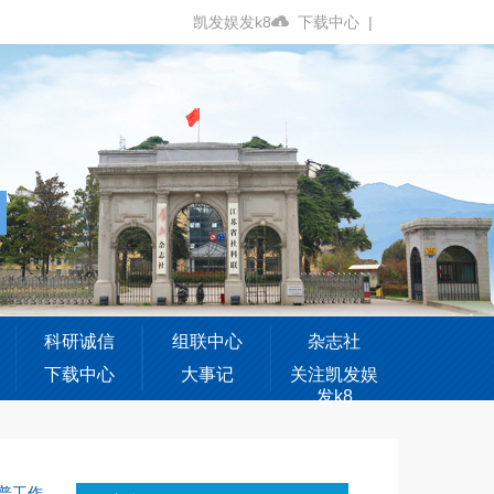
凯发娱发k8
下载中心
|
科研诚信
组联中心
杂志社
下载中心
大事记
关注凯发娱
发k8
普工作