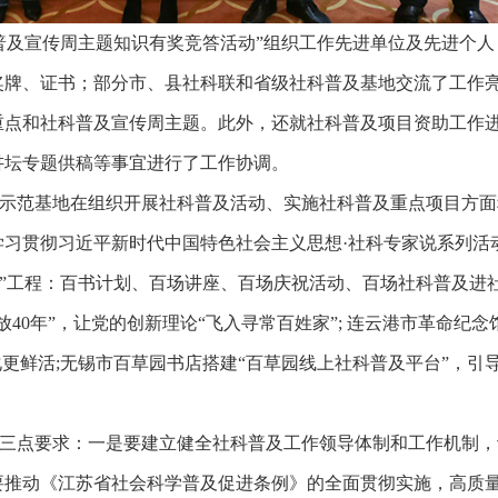
普及宣传周主题知识有奖竞答活动”组织工作先进单位及先进个人
奖牌、证书；部分市、县社科联和省级社科普及基地交流了工作
重点和社科普及宣传周主题。此外，还就社科普及项目资助工作
讲坛专题供稿等事宜进行了工作协调。
示范基地在组织开展社科普及活动、实施社科普及重点项目方面
习贯彻习近平新时代中国特色社会主义思想·社科专家说系列活
百”工程：百书计划、百场讲座、百场庆祝活动、百场社科普及进
放
40
年”，让党的创新理论“飞入寻常百姓家”
;
连云港市革命纪念
化更鲜活
;
无锡市百草园书店搭建“百草园线上社科普及平台”，引
三点要求：一是要建立健全社科普及工作领导体制和工作机制，
要推动《江苏省社会科学普及促进条例》的全面贯彻实施，高质