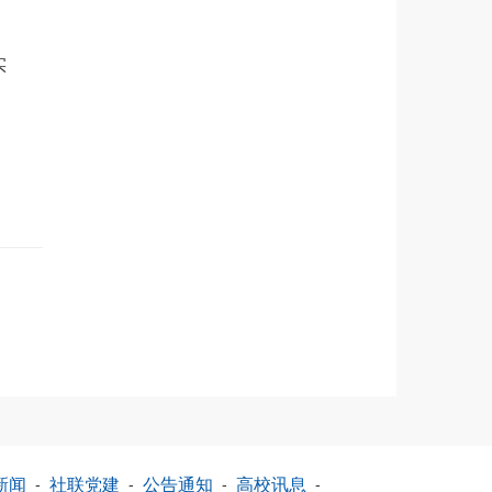
实
新闻
-
社联党建
-
公告通知
-
高校讯息
-