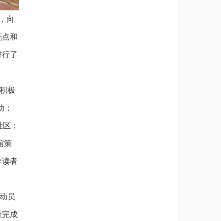
，向
亮点和
进行了
积极
动；
社区；
馆策
导读者
动员
量完成