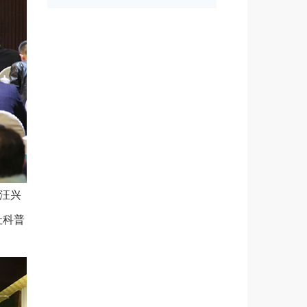
汪兴
社科普