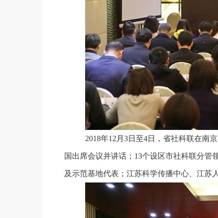
2018年
12
月
3
日至
4
日，省社科联在南京
国出席会议并讲话；
13
个设区市社科联分管
及示范基地代表；江苏科学传播中心、江苏