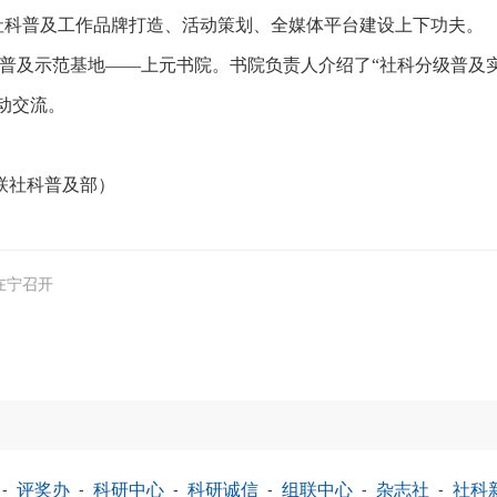
社科普及工作品牌打造、活动策划、全媒体平台建设上下功夫。
普及示范基地——上元书院。书院负责人介绍了“社科分级普及
动交流。
及部）
在宁召开
-
评奖办
-
科研中心
-
科研诚信
-
组联中心
-
杂志社
-
社科