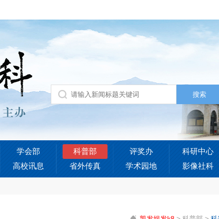
学会部
科普部
评奖办
科研中心
高校讯息
省外传真
学术园地
影像社科
凯发娱发k8
>
科普部
>
科