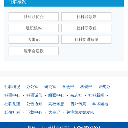
社联概况
社科联简介
社科联领导
组织机构
社科联章程
大事记
社科促进条例
理事会建设
社联概况
-
办公室
-
研究室
-
学会部
-
科普部
-
评奖办
-
科研中心
-
科研诚信
-
组联中心
-
杂志社
-
社科新闻
-
社联党建
-
公告通知
-
高校讯息
-
省外传真
-
学术园地
-
影像社科
-
下载中心
-
大事记
-
关注凯发娱发k8
025-83321531
投稿：《江苏社会科学》