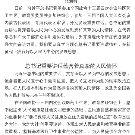
张新科
日前，习近平总书记看望参加全国政协十三届四次会议的医药
卫生界、教育界委员并参加联组会，参加十三届全国人大四次会议
内蒙古代表团、青海代表团审议，分别发表重要讲话。总书记的重
要讲话贯穿着以人民为中心的发展思想和真挚的人民情怀，在代表
委员和广大干部群众中引发热烈反响，为开启现代化新征程凝聚起
强大的奋进力量。我们要认真学习领会总书记重要讲话精神，在新
征程上践行好以人民为中心的发展思想。
总书
记重要讲话蕴含着真挚的人民情怀
习近平总书记的重要讲话，贯穿着以人民为中心的发展思想，
饱含着把人民置于心中最高位置、把人民立场作为党的根本政治立
场、把人民根本利益作为最高标准的真挚人民情怀，以及为全国各
族人民利益矢志奋斗的不懈追求。
在全国政协十三届四次会议医药卫生界、教育界联组会上，总
书记提出“人民健康是社会文明进步的基础，是民族昌盛和国家富强
的重要标志”“要把保障人民健康放在优先发展的战略位置”“教育是国
之大计、党之大计”等重要论述，体现出对人民健康和教育事业的高
度重视；“坚持基本医疗卫生事业的公益性……为人民提供全方位全