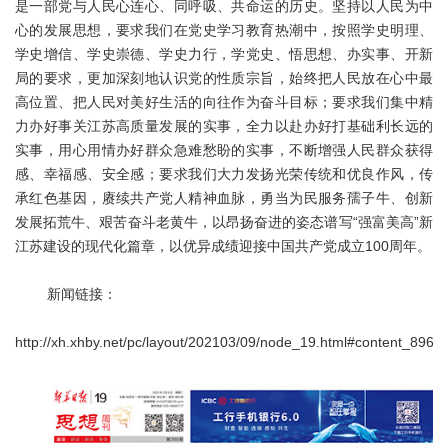
是一部党与人民心连心、同呼吸、共命运的历史。坚持以人民为中
心的发展思想，要求我们在党史学习教育热潮中，按照学史明理、
学史增信、学史崇德、学史力行，学党史、悟思想、办实事、开新
局的要求，更加深刻地认识党的性质宗旨，始终把人民放在心中最
高位置、把人民对美好生活的向往作为奋斗目标；要求我们集中精
力办好事关江苏高质量发展的实事，全力以赴办好打基础利长远的
实事，用心用情办好群众急难愁盼的实事，不断增强人民群众获得
感、幸福感、安全感；要求我们大力发扬光荣传统和优良作风，传
承红色基因，赓续共产党人精神血脉，勇当为民服务孺子牛、创新
发展拓荒牛、艰苦奋斗老黄牛，以昂扬奋进的姿态谱写“强富美高”新
江苏建设的现代化篇章，以优异成绩迎接中国共产党成立100周年。
新闻链接：
http://xh.xhby.net/pc/layout/202103/09/node_19.html#content_8960