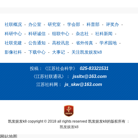
社联概况
-
办公室
-
研究室
-
学会部
-
科普部
-
评奖办
-
科研中心
-
科研诚信
-
组联中心
-
杂志社
-
社科新闻
-
社联党建
-
公告通知
-
高校讯息
-
省外传真
-
学术园地
-
影像社科
-
下载中心
-
大事记
-
关注凯发娱发k8
025-83321531
投稿：《江苏社会科学》
jssltx@163.com
《江苏社联通讯》：
js_skw@163.com
江苏社科网：
凯发娱发k8 copyright © 2018 all rights reserved 凯发娱发k8的版权所有 ：
凯发娱发k8
网站地图