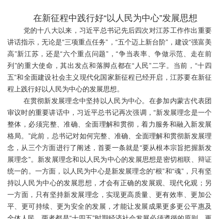
在新征程中践行好“以人民为中心”发
展思想
党的十八大以来，习近平总书记先后四次对江苏工作作出重要
讲话指示，无论是“三项重点任务”，“五个迈上新台阶”，建设“强富美
高”新江苏，还是“六个重点问题”，“争当表率、争做示范、走在前
列”的重大使命，其出发点和落脚点都在“人民”二字。当前，“十四
五”和全面建设社会主义现代化国家新征程已经开启，江苏要在新征
程上践行好以人民为中心的发展思想。
在贯彻新发展理念中坚持以人民为中心。在参加内蒙古代表团
审议时的重要讲话中，习近平总书记再次强调，“新发展理念是一个
整体，必须完整、准确、全面理解和贯彻，着力服务和融入新发展
格局。”此前，总书记对如何完整、准确、全面理解和贯彻新发展理
念，从三个方面进行了阐述，首要一条就是“要从根本宗旨把握新发
展理念”。新发展理念和以人民为中心的发展思想是密切相联、辩证
统一的。一方面，以人民为中心是新发展理念的“根”和“魂”，只有坚
持以人民为中心的发展思想，才会有正确的发展观、现代化观；另
一方面，只有坚持新发展理念，实现更高质量、更有效率、更加公
平、更可持续、更为安全的发展，才能让发展成果更多更公平惠及
全体人民。两者都是“十四五”时期经济社会发展必须遵循的原则，更