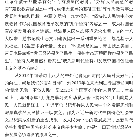
让每个孩子都能享有公平而有质量的教育。“办好人民满意的教
育”“建设教育强国是中华民族伟大复兴的基础工程”等作为教育事业
发展的方向和目标，被写入党的十九大报告。“坚持以人民为中心发
展教育”作为我国教育改革发展的“九个坚持”内容之一，成为我国教
育改革发展的基本遵循。就满足人民生态环境需求来看，党的十八
大以来，总书记就生态文明建设提出一系列重要论述，都是基于人
民福祉、民生需求的考量。比如，“环境就是民生，青山就是美丽，
蓝天也是幸福”“发展经济是为了民生，保护生态环境同样也是为了民
生”。“坚持人与自然和谐共生”成为新时代坚持和发展中国特色社会
主义的基本方略之一。
从2012年同采访十八大的中外记者见面时的“人民对美好生活
的向往，就是我们的奋斗目标”，到2019年在意大利进行国事访问时
的“我将无我，不负人民”，到2020年全国两会时的“人民至上，生命
至上”，再到今年2月党史学习教育动员大会上提出的“江山就是人
民，人民就是江山”，习近平总书记坚持以人民为中心的发展思想和
深厚真挚的人民情怀一以贯之。作为习近平新时代中国特色社会主
义思想集成创新的重要成果，以人民为中心的发展思想，是新时代
坚持和发展中国特色社会主义的基本方略，也是“十四五”时期经济社
会发展必须遵循的原则之一。