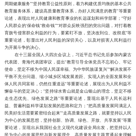
周期健康服务”“坚持教育公益性原则，着力构建优质均衡的基本公共
教育服务体系，建设高质量教育体系，办好人民满意的教育”等重要
论述，表现出对人民健康和教育事业的长远谋划和科学部署；“守好
人民群众的‘保命钱’‘救命钱’”“对群众反映强烈的突出问题，对打着教
育旗号侵害群众利益的行为，要紧盯不放，坚决改到位、改彻底”等
重要论述，彰显出对人民利益的深切关心，以及对损害人民利益行
为开展斗争的决心。
在十三届全国人大四次会议上，习近平总书记先后参加内蒙古
代表团、青海代表团审议，提出“教育引导全体党员不忘初心、牢记
使命，坚定不移为中国人民谋幸福、为中华民族谋复兴”“解决发展不
平衡不充分问题、缩小城乡区域发展差距、实现人的全面发展和全
体人民共同富裕，仍然任重道远”等重要论述，展现出为人民利益不
懈奋斗的坚定决心；“坚持绿水青山就是金山银山的理念，坚定不移
走生态优先、绿色发展之路”等重要论述，显现出基于人民长远利
益、普遍利益科学谋划发展的思路和定力；“把高质量发展同满足人
民美好生活需要紧密结合起来”“走高质量发展之路，就要坚持以人民
为中心的发展思想，坚持创新、协调、绿色、开放、共享发展”等重
要论述，呈现出从我国社会主义现代化建设全局出发，把坚持以人
民为中心的发展思想与新发展理念、高质量发展主题贯通起来理解