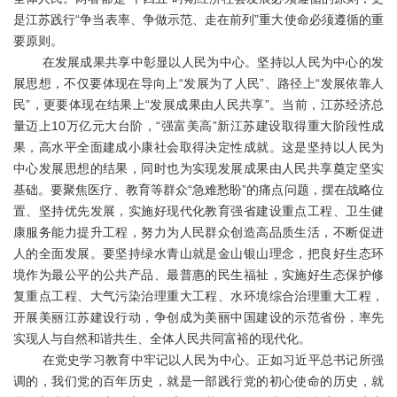
是江苏践行“争当表率、争做示范、走在前列”重大使命必须遵循的重
要原则。
在发展成果共享中彰显以人民为中心。坚持以人民为中心的发
展思想，不仅要体现在导向上“发展为了人民”、路径上“发展依靠人
民”，更要体现在结果上“发展成果由人民共享”。当前，江苏经济总
量迈上10万亿元大台阶，“强富美高”新江苏建设取得重大阶段性成
果，高水平全面建成小康社会取得决定性成就。这是坚持以人民为
中心发展思想的结果，同时也为实现发展成果由人民共享奠定坚实
基础。要聚焦医疗、教育等群众“急难愁盼”的痛点问题，摆在战略位
置、坚持优先发展，实施好现代化教育强省建设重点工程、卫生健
康服务能力提升工程，努力为人民群众创造高品质生活，不断促进
人的全面发展。要坚持绿水青山就是金山银山理念，把良好生态环
境作为最公平的公共产品、最普惠的民生福祉，实施好生态保护修
复重点工程、大气污染治理重大工程、水环境综合治理重大工程，
开展美丽江苏建设行动，争创成为美丽中国建设的示范省份，率先
实现人与自然和谐共生、全体人民共同富裕的现代化。
在党史学习教育中牢记以人民为中心。正如习近平总书记所强
调的，我们党的百年历史，就是一部践行党的初心使命的历史，就