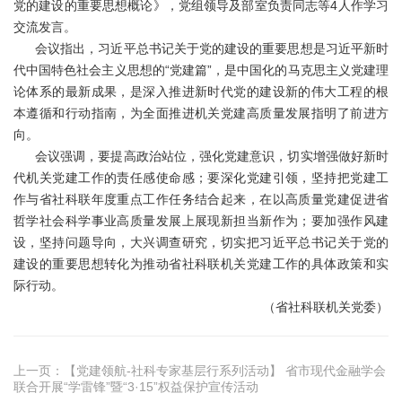
党的建设的重要思想概论》，党组领导及部室负责同志等4人作学习
交流发言。
会议指出，习近平总书记关于党的建设的重要思想是习近平新时
代中国特色社会主义思想的“党建篇”，是中国化的马克思主义党建理
论体系的最新成果，是深入推进新时代党的建设新的伟大工程的根
本遵循和行动指南，为全面推进机关党建高质量发展指明了前进方
向。
会议强调，要提高政治站位，强化党建意识，切实增强做好新时
代机关党建工作的责任感使命感；要深化党建引领，坚持把党建工
作与省社科联年度重点工作任务结合起来，在以高质量党建促进省
哲学社会科学事业高质量发展上展现新担当新作为；要加强作风建
设，坚持问题导向，大兴调查研究，切实把习近平总书记关于党的
建设的重要思想转化为推动省社科联机关党建工作的具体政策和实
际行动。
（省社科联机关党委）
上一页：
【党建领航-社科专家基层行系列活动】 省市现代金融学会
联合开展“学雷锋”暨“3·15”权益保护宣传活动