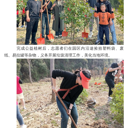
完成公益植树后，志愿者们在园区内沿途捡拾塑料袋、废
纸、易拉罐等杂物，义务开展垃圾清理工作，美化当地环境。