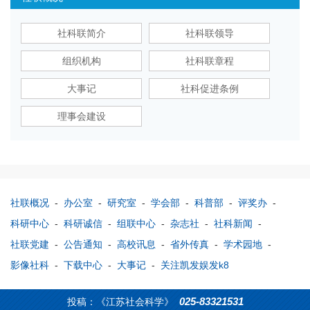
社科联简介
社科联领导
组织机构
社科联章程
大事记
社科促进条例
理事会建设
社联概况
-
办公室
-
研究室
-
学会部
-
科普部
-
评奖办
-
科研中心
-
科研诚信
-
组联中心
-
杂志社
-
社科新闻
-
社联党建
-
公告通知
-
高校讯息
-
省外传真
-
学术园地
-
影像社科
-
下载中心
-
大事记
-
关注凯发娱发k8
025-83321531
投稿：《江苏社会科学》