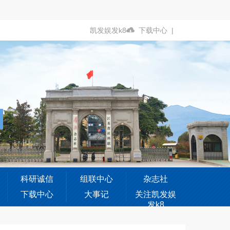
凯发娱发k8
下载中心
|
科研诚信
组联中心
杂志社
下载中心
大事记
关注凯发娱
发k8