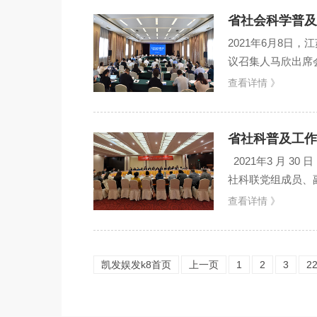
省社会科学普及
2021年6月8
议召集人马欣出席
各成员单位有关负责
查看详情 》
省社科普及工作
2021年3 月 
社科联党组成员、
员单位联络员参加会
查看详情 》
凯发娱发k8首页
上一页
1
2
3
2