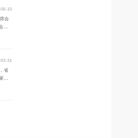
-06-10
联席会
会议
-03-31
开，省
家成