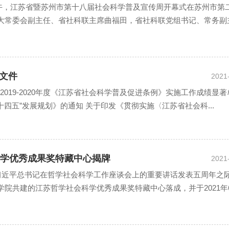
日上午，江苏省暨苏州市第十八届社会科学普及宣传周开幕式在苏州市第
大常委会副主任、省社科联主席曲福田，省社科联党组书记、常务副
党组成员、副主席徐之顺，苏州市委常委、宣传部部长金洁、...
号文件
2021
2019-2020年度《江苏省社会科学普及促进条例》实施工作成绩显著
四五”发展规划》的通知 关于印发《贯彻实施〈江苏省社会科...
学优秀成果奖特藏中心揭牌
2021
和习近平总书记在哲学社会科学工作座谈会上的重要讲话发表五周年之
院共建的江苏哲学社会科学优秀成果奖特藏中心落成，并于2021年6
学院图书馆正式揭牌。省社科联党组成员、副主席徐之顺...