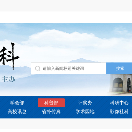
学会部
科普部
评奖办
科研中心
高校讯息
省外传真
学术园地
影像社科