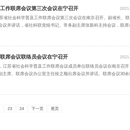
工作联席会议第三次会议在宁召开
2021
日，江苏省社会科学普及工作联席会议第三次会议在南京召开。副省长、
会议并讲话，省社科联党组书记、常务副主席张新科主持会议，联席
同志、联络员参加会议。 马欣副省长在讲话中充分肯定了《...
联席会议联络员会议在宁召开
2021
30 日，江苏省社会科学普及工作联席会议成员单位联络员会议在南京召
副主席、联席会议办公室主任徐之顺出席会议并讲话。联席会议30余
议。 会上，各成员单位紧扣贯彻落实《江...
2
23
24
下一页
尾页