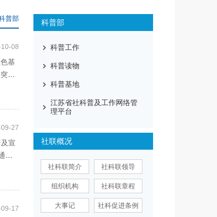
科普部
科普部
-10-08
科普工作
红色基
科普读物
次突破
科普基地
江苏省社科普及工作网络管
理平台
-09-27
社联概况
普及宣
通市
社科联简介
社科联领导
组织机构
社科联章程
大事记
社科促进条例
-09-17