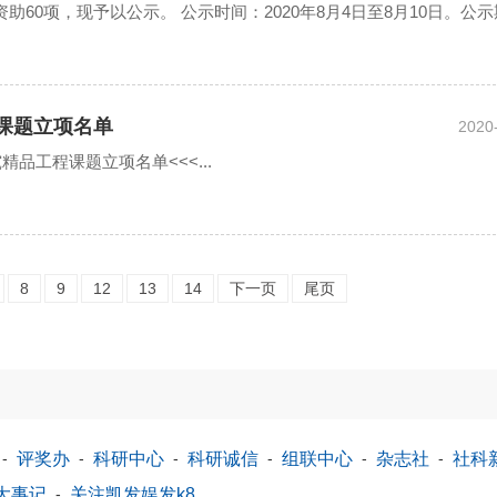
60项，现予以公示。 公示时间：2020年8月4日至8月10日。公示
程课题立项名单
2020
精品工程课题立项名单<<<...
8
9
12
13
14
下一页
尾页
-
评奖办
-
科研中心
-
科研诚信
-
组联中心
-
杂志社
-
社科
大事记
-
关注凯发娱发k8