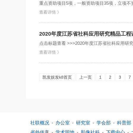
重点资助项目5项，一般资助项目35项，立项不资助
内，对评审...
查看详情 》
2020年度江苏省社科应用研究精品工
点击标题查看 >>>2020年度江苏省社科应用研究
查看详情 》
凯发娱发k8首页
上一页
1
2
3
7
社联概况
-
办公室
-
研究室
-
学会部
-
科普部
省外传真
-
学术园地
-
影像社科
-
下载中心
-