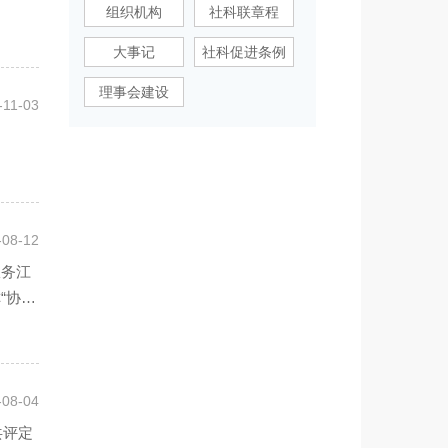
组织机构
社科联章程
大事记
社科促进条例
理事会建设
-11-03
-08-12
服务江
“协同
-08-04
共评定