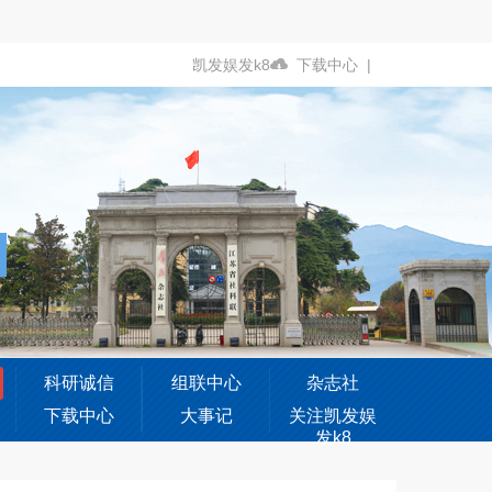
凯发娱发k8
下载中心
|
科研诚信
组联中心
杂志社
下载中心
大事记
关注凯发娱
发k8