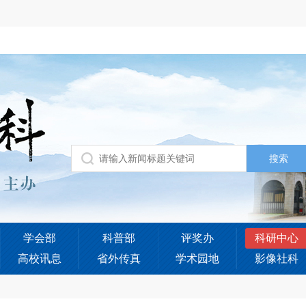
学会部
科普部
评奖办
科研中心
高校讯息
省外传真
学术园地
影像社科