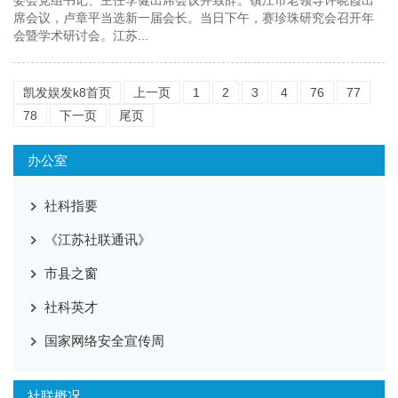
委会党组书记、主任李健出席会议并致辞。镇江市老领导许晓霞出
席会议，卢章平当选新一届会长。当日下午，赛珍珠研究会召开年
会暨学术研讨会。江苏...
凯发娱发k8首页
上一页
1
2
3
4
76
77
78
下一页
尾页
办公室
社科指要
《江苏社联通讯》
市县之窗
社科英才
国家网络安全宣传周
社联概况