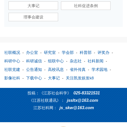
大事记
社科促进条例
理事会建设
社联概况
-
办公室
-
研究室
-
学会部
-
科普部
-
评奖办
-
科研中心
-
科研诚信
-
组联中心
-
杂志社
-
社科新闻
-
社联党建
-
公告通知
-
高校讯息
-
省外传真
-
学术园地
-
影像社科
-
下载中心
-
大事记
-
关注凯发娱发k8
025-83321531
投稿：《江苏社会科学》
jssltx@163.com
《江苏社联通讯》：
js_skw@163.com
江苏社科网：