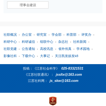
理事会建设
社联概况
-
办公室
-
研究室
-
学会部
-
科普部
-
评奖办
-
科研中心
-
科研诚信
-
组联中心
-
杂志社
-
社科新闻
-
社联党建
-
公告通知
-
高校讯息
-
省外传真
-
学术园地
-
影像社科
-
下载中心
-
大事记
-
关注凯发娱发k8
025-83321531
投稿：《江苏社会科学》
jssltx@163.com
《江苏社联通讯》：
js_skw@163.com
江苏社科网：