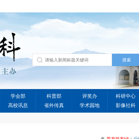
学会部
科普部
评奖办
科研中心
高校讯息
省外传真
学术园地
影像社科
凯发娱发k8
>
公