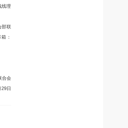
战线理
会部联
邮箱：
联合会
月29日