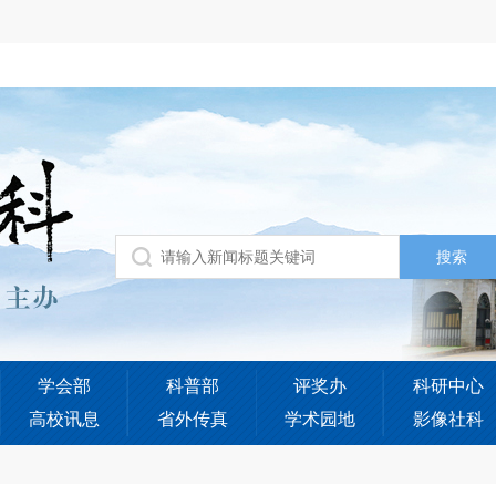
学会部
科普部
评奖办
科研中心
高校讯息
省外传真
学术园地
影像社科