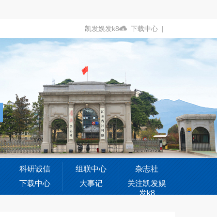
凯发娱发k8
下载中心
|
科研诚信
组联中心
杂志社
下载中心
大事记
关注凯发娱
发k8