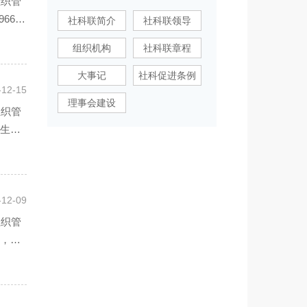
组织管
66年
社科联简介
社科联领导
组织机构
社科联章程
大事记
社科促进条例
-12-15
理事会建设
组织管
月生，
-12-09
组织管
生，硕