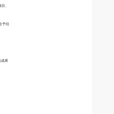
项目、
给予结
的成果