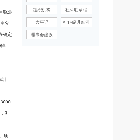
组织机构
社科联章程
课题选
大事记
社科促进条例
指南分
在确定
理事会建设
据各
式申
000
议，列
。项