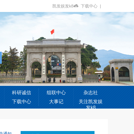
凯发娱发k8
下载中心
|
科研诚信
组联中心
杂志社
下载中心
大事记
关注凯发娱
发k8
告通知