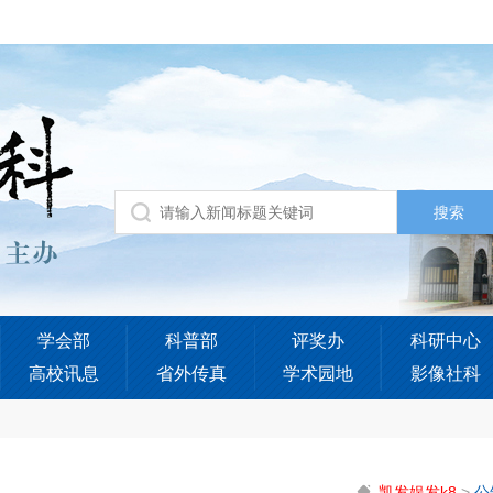
学会部
科普部
评奖办
科研中心
高校讯息
省外传真
学术园地
影像社科
凯发娱发k8
>
公