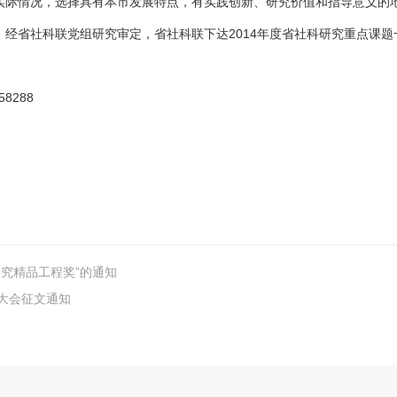
实际情况，选择具有本市发展特点，有实践创新、研究价值和指导意义的
经省社科联党组研究审定，省社科联下达2014年度省社科研究重点课题
8288
研究精品工程奖”的通知
流大会征文通知