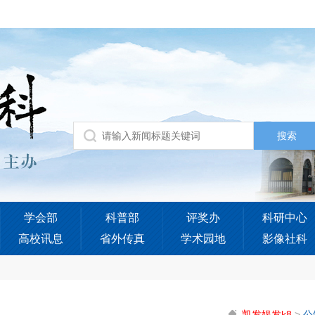
学会部
科普部
评奖办
科研中心
高校讯息
省外传真
学术园地
影像社科
凯发娱发k8
>
公