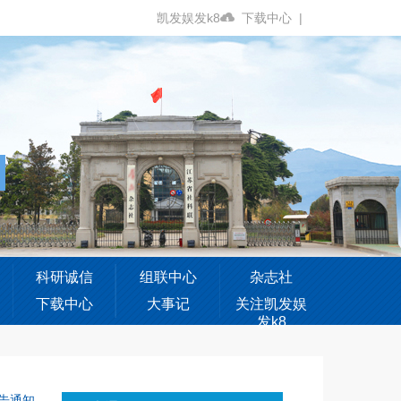
凯发娱发k8
下载中心
|
科研诚信
组联中心
杂志社
下载中心
大事记
关注凯发娱
发k8
告通知